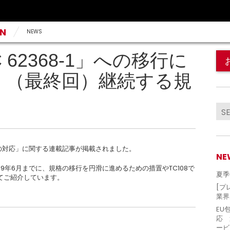
AN
NEWS
C 62368-1」への移行に
回 （最終回）継続する規
8-1への対応」に関する連載記事が掲載されました。
NE
9年6月までに、規格の移行を円滑に進めるための措置やTC108で
夏季
てご紹介しています。
[プ
業界
EU
応 
ービ