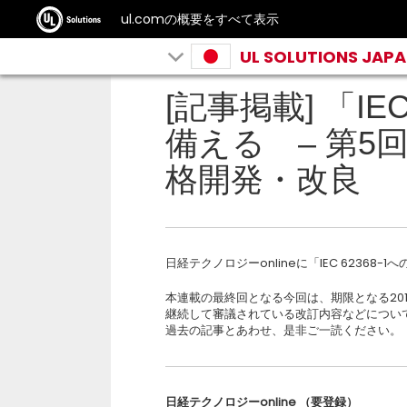
ul.comの概要をすべて表示
UL SOLUTIONS JAP
[記事掲載] 「IE
備える – 第5
格開発・改良
日経テクノロジーonlineに「IEC 6236
本連載の最終回となる今回は、期限となる201
継続して審議されている改訂内容などについ
過去の記事とあわせ、是非ご一読ください。
日経テクノロジー
online
（要登録）