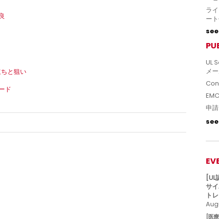
ライ
良
ート
see 
PU
UL S
メー
い立ちと狙い
Con
ガード
EM
申請
see 
EV
[U
サイ
トレ
Augu
[医