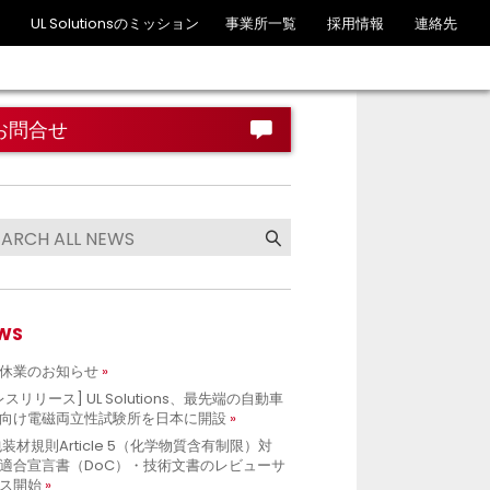
UL Solutionsのミッション
事業所一覧
採用情報
連絡先
お問合せ
WS
休業のお知らせ
レスリリース] UL Solutions、最先端の自動車
向け電磁両立性試験所を日本に開設
包装材規則Article 5（化学物質含有制限）対
適合宣言書（DoC）・技術文書のレビューサ
ス開始