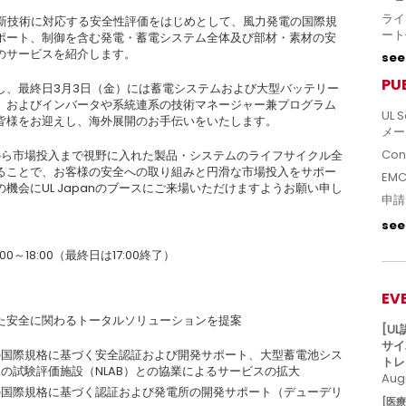
ライ
の新技術に対応する安全性評価をはじめとして、風力発電の国際規
ート
ポート、制御を含む発電・蓄電システム全体及び部材・素材の安
のサービスを紹介します。
see 
PU
し、最終日3月3日（金）には蓄電システムおよび大型バッテリー
、およびインバータや系統連系の技術マネージャー兼プログラム
UL S
皆様をお迎えし、海外展開のお手伝いをいたします。
メー
Con
開発から市場投入まで視野に入れた製品・システムのライフサイクル全
ることで、お客様の安全への取り組みと円滑な市場投入をサポー
EM
機会にUL Japanのブースにご来場いただけますようお願い申し
申請
see 
）
0～18:00（最終日は17:00終了）
EV
た安全に関わるトータルソリューションを提案
[U
サイ
の国際規格に基づく安全認証および開発サポート、大型蓄電池シス
トレ
の試験評価施設（NLAB）との協業によるサービスの拡大
Augu
の国際規格に基づく認証および発電所の開発サポート（デューデリ
[医