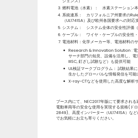
ジェンス）
燃料電池（水素）： 水素ステーション
系統連系： カリフォルニア州要求のRul
（UL1741SA）及び欧州各国要求への対応
システム： システム全体の安全性評価
ケーブル： ワイヤ・ケーブルの安全性
電池材料：化学メーカー等、電池材料の
Research & Innovation So
サーチ部門の知見、設備を活用し、電
IIISC, 釘ざし試験など）も提供可能
UL検証マークプログラム： 試験結果
生かしたグローバルな情報発信を可能
X-ray-CTなどを使用した高度な解
ブース内にて、NEC2017年版にて要求される
電動車両等の安全な使用を実現する規格(ドローン
2849)、高度インバーター（UL1741S
でお気軽にお立ち寄りください。