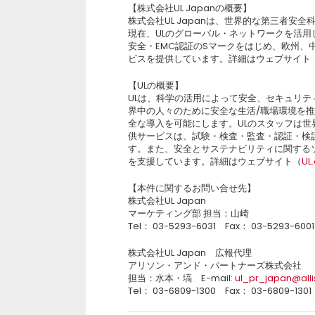
【株式会社UL Japanの概要】
株式会社UL Japanは、世界的な第三者安
現在、ULのグローバル・ネットワークを活用
安全・EMC認証のSマークをはじめ、欧州
ビスを提供しています。詳細はウェブサイト
【ULの概要】
ULは、科学の活用によって安全、セキュリ
界中の人々のために安全な生活/職場環境を推
全な導入を可能にします。ULのスタッフは
供サービスは、試験・検査・監査・認証・検
す。また、安全とサステナビリティに関する
を支援しています。詳細はウェブサイト（
UL
【本件に関するお問い合せ先】
株式会社UL Japan
マーケティング部 担当：山崎
Tel： 03-5293-6031 Fax： 03-5293-6001
株式会社UL Japan 広報代理
アリソン・アンド・パートナーズ株式会社
担当：水本・塙 E-mail:
ul_pr_japan@all
Tel： 03-6809-1300 Fax： 03-6809-1301