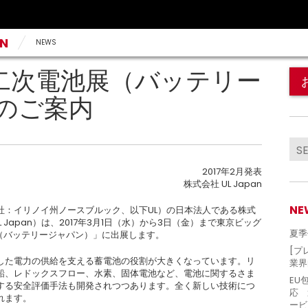
AN
NEWS
] 国際二次電池展（バッテリー
のご案内
2017年2月発表
株式会社 UL Japan
NE
（本社：イリノイ州ノースブルック、以下UL）の日本法人である株式
L Japan）は、2017年3月1日（水）から3日（金）まで東京ビッグ
夏季
（バッテリージャパン）」に出展します。
[プ
した電力の供給を支える蓄電池の役割が大きくなっています。リ
業界
鉛、レドックスフロー、水素、固体電池など、電池に関するさま
EU
する安全評価手法も開発されつつあります。全く新しい技術につ
応 
れます。
ービ