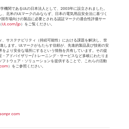
全科学機関であるULの日本法人として、2003年に設立されました。
し、北米のULマークのみならず、日本の電気用品安全法に基づく
、中国市場向けの製品に必要とされる認証マークの適合性評価サー
（
UL.com/jp
）をご覧ください。
ティ、サステナビリティ（持続可能性）における課題を解決し、世
進します。ULマークがもたらす信頼が、先進的製品及び技術の安
世界をより安全な場所にするという情熱を共有しています。その提
証・アドバイザリー/トレーニング・サービスなど多岐にわたりま
ソフトウェア・ソリューションを提供することで、これらの活動
.com
）をご参照ください。
isonpr.com