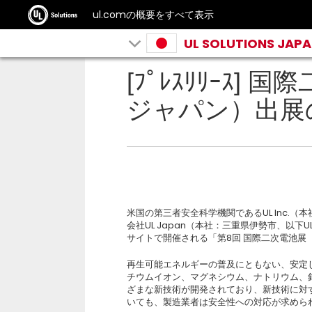
ul.comの概要をすべて表示
UL SOLUTIONS JAP
[ﾌﾟﾚｽﾘﾘｰｽ
ジャパン）出展
米国の第三者安全科学機関であるUL Inc.
会社UL Japan（本社：三重県伊勢市、以下U
サイトで開催される「第8回 国際二次電池展
再生可能エネルギーの普及にともない、安定
チウムイオン、マグネシウム、ナトリウム、
ざまな新技術が開発されており、新技術に対
いても、製造業者は安全性への対応が求めら