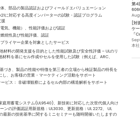
第4
本体、部品の製品認証およびフィールドエバリュエーション
606
e21に対応する高度インバーターの試験・認証プログラム
Aug
支援
[対
（電気、機能）、性能評価および認証
ケー
「C
・燃焼性及び性能評価、認証
Sep
サプライヤー企業を対象としたサービス
本社
lution : 電池材料の開発支援を目的とした性能試験及び安全性評価 – ULのリ
池材料を基にセル作成やセルを使用した試験（例えば、ARC、
に基づき、製品の性能や特徴を第三者の立場から検証製品の特長を
にし、お客様の営業・マーケティング活動をサポート
析サービス： 非破壊観察によるセル内部の構造解析をサポート
家庭用蓄電システム(UL9540)、新技術に対応した次世代個人向け
の評価認証用新規格：UL3030、更新規格：UL 2272、 UL
A）などの最新の技術基準に関するミニセミナーも随時開催いたしますの