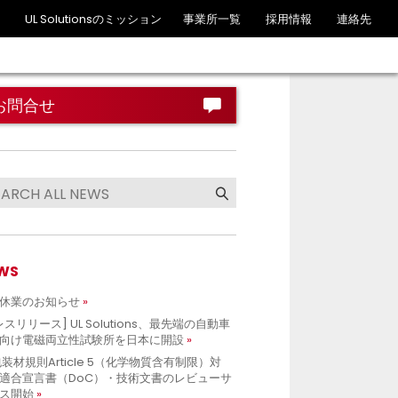
UL Solutionsのミッション
事業所一覧
採用情報
連絡先
お問合せ
WS
休業のお知らせ
レスリリース] UL Solutions、最先端の自動車
向け電磁両立性試験所を日本に開設
包装材規則Article 5（化学物質含有制限）対
適合宣言書（DoC）・技術文書のレビューサ
ス開始