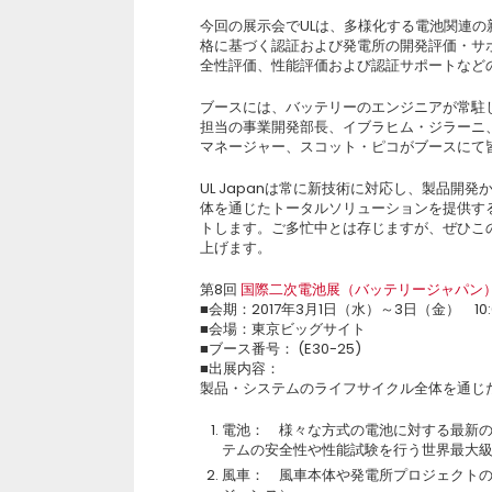
今回の展示会でULは、多様化する電池関連
格に基づく認証および発電所の開発評価・サ
全性評価、性能評価および認証サポートなど
ブースには、バッテリーのエンジニアが常駐
担当の事業開発部長、イブラヒム・ジラーニ
マネージャー、スコット・ピコがブースにて
UL Japanは常に新技術に対応し、製品
体を通じたトータルソリューションを提供す
トします。ご多忙中とは存じますが、ぜひこの
上げます。
第8回
国際二次電池展（バッテリージャパン
■会期：2017年3月1日（水）～3日（金） 10:0
■会場：東京ビッグサイト
■ブース番号： (E30-25)
■出展内容：
製品・システムのライフサイクル全体を通じ
電池： 様々な方式の電池に対する最新
テムの安全性や性能試験を行う世界最大級
風車： 風車本体や発電所プロジェクト