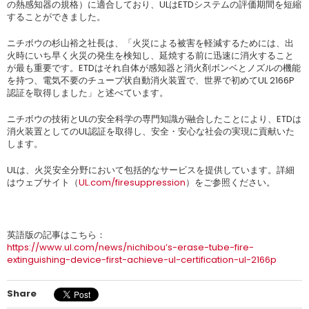
の熱感知器の規格）に適合しており、ULはETDシステムの評価期間を短縮
することができました。
ニチボウの杉山裕之社長は、「火災による被害を軽減するためには、出
火時にいち早く火災の発生を検知し、延焼する前に迅速に消火すること
が最も重要です。ETDはそれ自体が感知器と消火剤ボンベとノズルの機能
を持つ、電気不要のチューブ状自動消火装置で、世界で初めてUL 2166P
認証を取得しました」と述べています。
ニチボウの技術とULの安全科学の専門知識が融合したことにより、ETDは
消火装置としてのUL認証を取得し、安全・安心な社会の実現に貢献いた
します。
ULは、火災安全分野において包括的なサービスを提供しています。詳細
はウェブサイト（
UL.com/firesuppression
）をご参照ください。
英語版の記事はこちら：
https://www.ul.com/news/nichibou’s-erase-tube-fire-
extinguishing-device-first-achieve-ul-certification-ul-2166p
Share