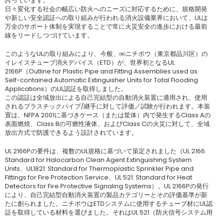
誇っています。
日々変化する社会の幅広い防火へのニーズに対応するために、規格開発
や新しい安全認証への取り組みが行われる消火設備業界において、ULは
万全のサポート体制を実現することで常に火災安全の進歩における最前
線をリードしつづけています。
このようなULの取り組みにより、今般、㈱ニチボウ（東京都品川区）の
イレイスチューブ消火デバイス（ETD）が、世界初となるUL
2166P（Outline for Plastic Pipe and Fitting Assemblies used as
Self-contained Automatic Extinguisher Units for Total Flooding
Applications）のUL認証を取得しました。
この認証は全域放出による自己完結型の自動消火装置に適用され、使用
されるプラスチックパイプ/継手に対して評価／試験が行われます。本装
置は、NFPA 2001に基づきケース（または筐体）内で発生するClass Aの
表面燃焼、Class Bの可燃性液体、およびClass Cの火災に対して、全域
放出方式で防護できるよう設計されています。
UL 2166Pの要件は、複数のUL規格に基づいて策定されました（UL 2166:
Standard for Halocarbon Clean Agent Extinguishing System
Units、UL1821: Standard for Thermoplastic Sprinkler Pipe and
Fittings for Fire Protection Service、UL 521: Standard for Heat
Detectors for Fire Protective Signaling Systems）。UL 2166Pの発行
により、自己完結型自動消火装置の製品カテゴリーとその評価基準が新
たに創られました。ニチボウはETDシステムに使用するチューブ材にUL認
証を取得している材料を選びました。それはUL 521（防火信号システム用