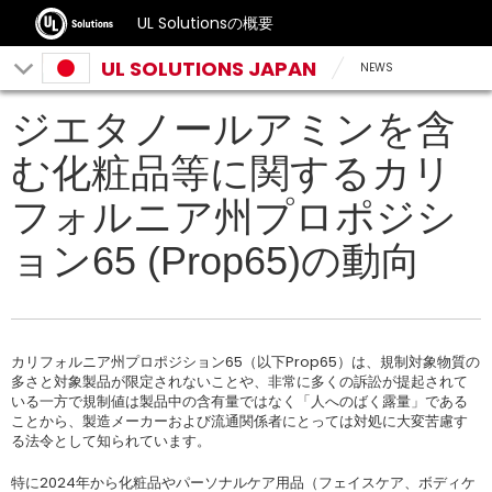
UL Solutionsの概要
UL SOLUTIONS JAPAN
NEWS
ジエタノールアミンを含
む化粧品等に関するカリ
フォルニア州プロポジシ
ョン65 (Prop65)の動向
カリフォルニア州プロポジション65（以下Prop65）は、規制対象物質の
多さと対象製品が限定されないことや、非常に多くの訴訟が提起されて
いる一方で規制値は製品中の含有量ではなく「人へのばく露量」である
ことから、製造メーカーおよび流通関係者にとっては対処に大変苦慮す
る法令として知られています。
特に2024年から化粧品やパーソナルケア用品（フェイスケア、ボディケ