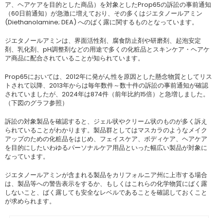
ア、ヘアケアを目的とした商品）を対象としたProp65の訴訟の事前通知
（60日前通知）が急激に増えており、その多くはジエタノールアミン
(Diethanolamine; DEA) へのばく露に関するものとなっています。
ジエタノールアミンは、界面活性剤、腐食防止剤や研磨剤、起泡安定
剤、乳化剤、pH調整剤などの用途で多くの化粧品とスキンケア・ヘアケ
ア商品に配合されていることが知られています。
Prop65においては、2012年に発がん性を原因とした懸念物質としてリス
トされて以降、2013年からは毎年数件～数十件の訴訟の事前通知が確認
されていましたが、2024年は874件（前年比約15倍）と急増しました。
（下図のグラフ参照）
訴訟の対象製品を確認すると、ジェル状やクリーム状のものが多く訴え
られていることがわかります。製品群としてはマスカラのようなメイク
アップのための化粧品をはじめ、フェイスケア、ボディケア、ヘアケア
を目的にしたいわゆるパーソナルケア用品といった幅広い製品が対象に
なっています。
ジエタノールアミンが含まれる製品をカリフォルニア州に上市する場合
は、製品等への警告表示をするか、もしくはこれらの化学物質にばく露
しないこと、ばく露しても安全なレベルであることを確認しておくこと
が求められます。