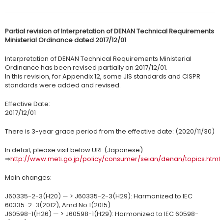
Partial revision of Interpretation of DENAN Technical Requirements
Ministerial Ordinance dated 2017/12/01
Interpretation of DENAN Technical Requirements Ministerial
Ordinance has been revised partially on 2017/12/01.
In this revision, for Appendix 12, some JIS standards and CISPR
standards were added and revised.
Effective Date:
2017/12/01
There is 3-year grace period from the effective date: (2020/11/30)
In detail, please visit below URL (Japanese).
⇒
http://www.meti.go.jp/policy/consumer/seian/denan/topics.html
Main changes:
J60335-2-3(H20) — > J60335-2-3(H29): Harmonized to IEC
60335-2-3(2012), Amd.No.1(2015)
J60598-1(H26) — > J60598-1(H29): Harmonized to IEC 60598-