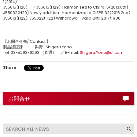
1(2014)
J55015(H20) — > J55015(H29): Harmonized to CISPR 15(2013:8th)
J55032(H29) Newly addition : Harmonized to CISPR 32(2015:2nd)
J55013(H22), J55022(H22) Withdrawal : Valid until 2017/11/30
【お問合せ先/ Contact 】
製品認証課 ： 與野 Shigeru Yono
Tel: 03-5293-6293 （直通） ／ E-mail:
Shigeru.Yono@ul.com
Share
お問合せ