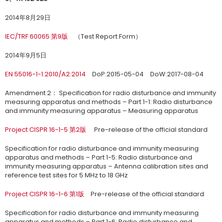
2014年8月29日
IEC/TRF 60065 第9版
（Test Report Form）
2014年9月5日
EN 55016-1-1:2010/A2:2014
DoP:2015-05-04 DoW:2017-08-04
Amendment 2： Specification for radio disturbance and immunity
measuring apparatus and methods – Part 1-1: Radio disturbance
and immunity measuring apparatus – Measuring apparatus
Project CISPR 16-1-5 第2版
Pre-release of the official standard
Specification for radio disturbance and immunity measuring
apparatus and methods – Part 1-5: Radio disturbance and
immunity measuring apparatus – Antenna calibration sites and
reference test sites for 5 MHz to 18 GHz
Project CISPR 16-1-6 第1版
Pre-release of the official standard
Specification for radio disturbance and immunity measuring
apparatus and methods – Part 1-6: Radio disturbance and