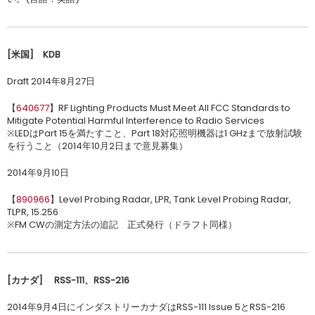
[米国
] KDB
Draft 2014年8月27日
【
640677
】RF Lighting Products Must Meet All FCC Standards to
Mitigate Potential Harmful Interference to Radio Services
※LEDはPart 15を満たすこと、Part 18対応照明機器は1 GHzまで放射試験
を行うこと（2014年10月2日まで意見募集）
2014年9月10日
【
890966
】Level Probing Radar, LPR, Tank Level Probing Radar,
TLPR, 15.256
※FM CWの測定方法の追記 正式発行（ドラフト同様）
[カナダ
]
RSS-111、
RSS-216
2014年9月4日にインダストリーカナダはRSS-111 Issue 5とRSS-216