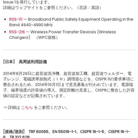
Issue 1を発行しています。
詳細はウェブサイトをご参照ください。（言語：英語）
RSS-111
— Broadband Public Safety Equipment Operating in the
Band 4940-4990 MHz
RSS-216
— Wireless Power Transfer Devices (Wireless
Chargers) （WPC規格）
[日本
]
高周波利用設備
2014年8月29日に超音波洗浄機、超音波加工機、超音波ウェルダー、電
子レンジ、電磁誘導加熱式（ＩＨ）調理器などを、CISPR 11の要求事項に
整合されるため、2014年10月1日まで意見募集が行われています。電源端
子、磁界強度の許容値の導入、測定距離の見直し、CISPRに整合した許容
値の設定などが記載されています。
⇒ 詳細は
こちら
をご参照ください。
[
規格
/
規則
]
TRF 60065、EN 55016-1-1、CISPR 16-1-5、CISPR 16-1-
6、TR 102 628