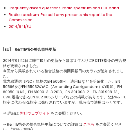
Frequently asked questions: radio spectrum and UHF band
Radio spectrum: Pascal Lamy presents his report to the
Commission
2014/641/EU
[EU]
R&TTE指令整合規格更新
2014年9月12日に昨年10月の更新からほぼ１年ぶりにR&TTE指令の整合規
格が更新されました。
今回から掲載されている整合規格の初回掲載日のカラムが追加されまし
た。
電力線通信（PLC）規格のEN 50561-1、適用日などを明確化した、EN
50566及びEN 55032のAC（Amending Corrigendum）の追加、EN
60950-1/A2、EN 61000-3-3:2013、EN 301 908-2、EN 301 908-13、
UWB規格であるEN 302 065シリーズなどの掲載があります。なおR&TTE
指令に代わるRE指令は発行されていますが、現時点で適用は不可です。
⇒ 詳細は
弊社ウェブサイト
をご参照ください。
⇒ R&TTE指令の整合規格更新についての詳細は
こちら
をご参照くださ
い。(言語：英語)