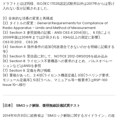
ドラフトとほぼ同様、ISO/IEC 17025認定試験所以外は2017年からは受け
入れない旨が記載されました。
(1) 全体的な項番の変更と再構成
(2) タイトルの変更：General Requirements for Compliance of
Radio Apparatus – Limits and Method of Measurement
(3) Section 3: 参照規格の記載：ANSI C63.4:2014(但し、6.1項により
2009年版は2016年までは許容される：1GHz以上の測定に影響)、
C63.10:2013 、C63.26
(4) Section 4: 除外条件の追加(何故適合できないのかを明確に記載する
等)
(5) Section 5: 受信器に対して、NOTICE 2012-DRS0126を組み込み
(6) Section 8: ライセンス不要機器への要求のまとめ、パルスオペレー
ションなどはANSIを参照
(7) Section 9: 定義を再び掲載
(8) 重複があった、2.4項(ライセンス機器定義), 3項(ラベリング要求、
モジュール定義等), 5項(ラベル、マニュアル等一般要求) はRSP-100
Issue 10へ移行
[日本] SIMロック解除、微弱無線設備試買テスト
2014年10月31日に総務省は「SIMロック解除に関するガイドライン」の改