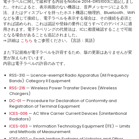
電子ラベルに関して緩和する内容をNotice 2014-DRS1003に追記しまし
た。それによると、表示画面のない機器は、音声メッセージによる方
法、またはディスプレイを持ったホスト機器に物理的、Bluetooth、WiFi
などを通じて接続し、電子ラベルを表示する場合は、その接続を必須と
すれば認められ、これは認証や登録の要件に従うすべてのデバイスに適
用されます。電子ラベリングの代替法は、ICに都度確認することで可能
となる場合があることも追記されました。
⇒ 詳細は
こちら
をご参照ください。 (言語：英語)
また下記規格が電子ラベルを許容するため、版の更新はありませんが変
更が加えられています。
内容は電子ラベルの許容のみです。
RSS-310 — Licence-exempt Radio Apparatus (All Frequency
Bands): Category II Equipment
RSS-216
— Wireless Power Transfer Devices (Wireless
Chargers)
DC-01
— Procedure for Declaration of Conformity and
Registration of Terminal Equipment
ICES-006
— AC Wire Carrier Current Devices (Unintentional
Radiators)
ICES-003
— Information Technology Equipment (ITE) — Limits
and Methods of Measurement
ICES-002 — Spark Ignition Systems of Vehicles and Other