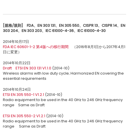
[規格/規則] FDA、EN 303 131、EN 305 550、CISPR 13、CISPR 14、EN
303 204、EN 303 203、IEC 61000-4-36、IEC 61000-4-30
2014年10月17日
FDA IEC 60601-1-2 第4版への移行期間
（2016年8月1日から2017年4月1
日に変更）
2014年10月22日
Draft ETSI EN 303 131 V1.1.0
(2014-10)
Wireless alarms with low duty cycle; Harmonized EN covering the
essential requirements
2014年10月24日
ETSI EN 305 550-1 V1.2.1
(2014-10)
Radio equipment to be used in the 40 GHz to 246 GHz frequency
range Same as Draft
ETSI EN 305 550-2 V1.2.1
(2014-10)
Radio equipment to be used in the 40 GHz to 246 GHz frequency
range Same as Draft