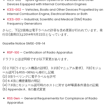
Devices Equipped with Internal Combustion Engines
ICES-002
— Vehicles, Boats and Other Devices Propelled by an
Internal Combustion Engine, Electrical Means or Both
ICES-001
— Industrial, Scientific and Medical (ISM) Radio
Frequency Generators
さらに、下記2規格は電子ラベルの許容を含め更新が行われています。発
行日(適用日)は2014年11月22日となっています。
Gazette Notice SMSE-019-14
RSP-100
— Certification of Radio Apparatus
ドラフトとほぼ同様ですが以下変更があります。
(1) 2.7項(ライセンス機器の説明)、3.2項(マニュアル要求)、7項(モジュ
ール認可)をRSS-GENから移行し記載
(2) 3項ラベリングに電子ラベルを許可
(3) 6.4項に機密書類の明記
(4) 7.3項にモジュール認可時のホストに対するRF曝露条件適合の記載
(5) Appendix A、Bの書式変更
RSS Gen
— General Requirements for Compliance of Radio
Apparatus