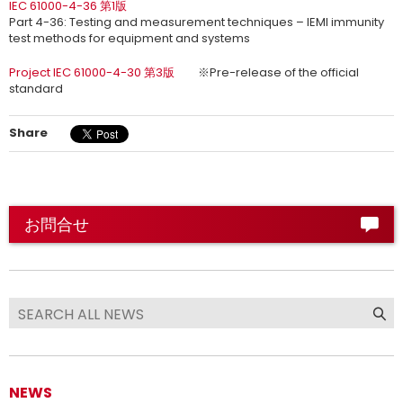
IEC 61000-4-36 第1版
Part 4-36: Testing and measurement techniques – IEMI immunity
test methods for equipment and systems
Project IEC 61000-4-30 第3版
※Pre-release of the official
standard
Share
お問合せ
NEWS