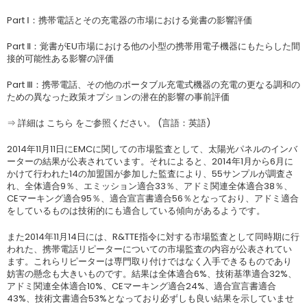
Part Ⅰ：携帯電話とその充電器の市場における覚書の影響評価
Part Ⅱ：覚書がEU市場における他の小型の携帯用電子機器にもたらした間
接的可能性ある影響の評価
Part Ⅲ：携帯電話、その他のポータブル充電式機器の充電の更なる調和の
ための異なった政策オプションの潜在的影響の事前評価
⇒ 詳細は こちら をご参照ください。 (言語：英語)
2014年11月11日にEMCに関しての市場監査として、太陽光パネルのインバ
ーターの結果が公表されています。それによると、2014年1月から6月に
かけて行われた14の加盟国が参加した監査により、55サンプルが調査さ
れ、全体適合9％、エミッション適合33％、アドミ関連全体適合38％、
CEマーキング適合95％、適合宣言書適合56％となっており、アドミ適合
をしているものは技術的にも適合している傾向があるようです。
また2014年11月14日には、R&TTE指令に対する市場監査として同時期に行
われた、携帯電話リピーターについての市場監査の内容が公表されてい
ます。これらリピーターは専門取り付けではなく入手できるものであり
妨害の懸念も大きいものです。結果は全体適合6%、技術基準適合32%、
アドミ関連全体適合10%、CEマーキング適合24%、適合宣言書適合
43%、技術文書適合53%となっており必ずしも良い結果を示していませ