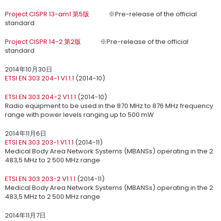
Project CISPR 13-am1 第5版
※Pre-release of the official
standard
Project CISPR 14-2 第2版
※Pre-release of the official
standard
2014年10月30日
ETSI EN 303 204-1 V1.1.1
(2014-10)
ETSI EN 303 204-2 V1.1.1
(2014-10)
Radio equipment to be used in the 870 MHz to 876 MHz frequency
range with power levels ranging up to 500 mW
2014年11月6日
ETSI EN 303 203-1 V1.1.1
(2014-11)
Medical Body Area Network Systems (MBANSs) operating in the 2
483,5 MHz to 2 500 MHz range
ETSI EN 303 203-2 V1.1.1
(2014-11)
Medical Body Area Network Systems (MBANSs) operating in the 2
483,5 MHz to 2 500 MHz range
2014年11月7日