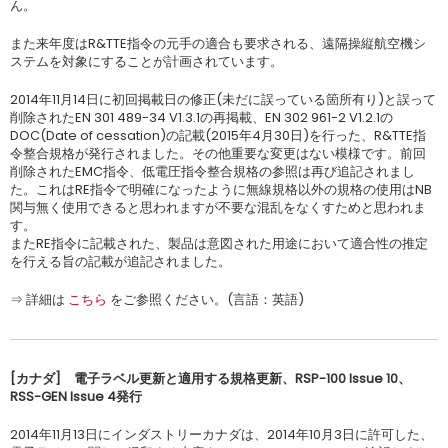
ん。
また来年度はR&TTE指令の元手の適合も要求される、遠隔操縦航空機シ
ステムを対象にすることが計画されています。
2014年11月14日に初回掲載日の修正(未だに誤っている箇所有り)と誤って
削除されたEN 301 489-34 V1.3.1の再掲載、EN 302 961-2 V1.2.1の
DOC(Date of cessation)の記載(2015年4月30日)を行った、R&TTE指
令整合規格が発行されました。その他重要な変更はない模様です。前回
削除されたEMC指令、低電圧指令整合規格の参照は再び追記されまし
た。これはRE指令で明確になったように無線規格以外の規格の使用はNB
関与無く使用できると思われますが不要な混乱をなくすためと思われま
す。
またRE指令に記載された、製品は意図された用途において適合性の推定
を行える旨の記載が追記されました。
⇒ 詳細は
こちら
をご参照ください。(言語：英語)
[カナダ] 電子ラベル更新と適用する規格更新、RSP-100 Issue 10、
RSS-GEN Issue 4発行
2014年11月13日にインダストリーカナダは、2014年10月3日に許可した、