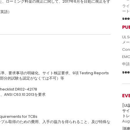
った、ローミング料金の廃止に関して、2017年6月を目処に廃止をす
ライ
ート
：英語）
see 
PU
UL S
メー
Con
EM
申請
see 
準、要求事項の明確化、サイト検証要求、9項 Testing Reports
確化（部分的試験も認定がなくては不可）等
ecklist DR02-42178
、ANSI C63.10:2013を要求
EV
[U
サイ
トレ
quirements for TCBs
Augu
者にサンプル取得のための費用、入手の協力を得られること、及び特殊な
[医