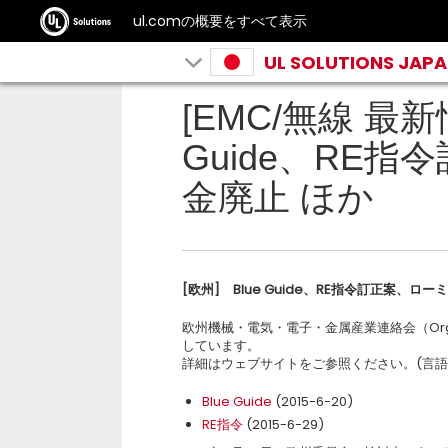
ul.comの概要をすべて表示
UL SOLUTIONS JAP
[EMC/無線 最新情
Guide、RE
金廃止 ほか
[
欧州
]
Blue Guide
、
RE
指令訂正案、ローミ
欧州機械・電気・電子・金属産業連絡会（Orgali
しています。
詳細はウェブサイトをご参照ください。(言語
Blue Guide
(2015-6-20)
RE指令
(2015-6-29)