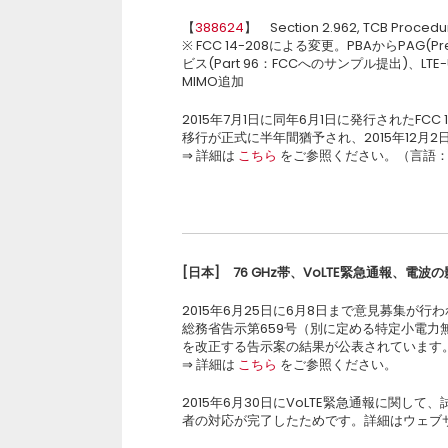
【
388624
】 Section 2.962, TCB Procedur
※ FCC 14-208による変更。PBAからPAG(
ビス(Part 96：FCCへのサンプル提出)、
MIMO追加
2015年7月1日に同年6月1日に発行されたFCC 1
移行が正式に半年間猶予され、2015年12月
⇒ 詳細は
こちら
をご参照ください。（言語
[
日本
]
76 GHz
帯、
VoLTE
緊急通報、電波の
2015年6月25日に6月8日まで意見募集が行われ
総務省告示第659号（別に定める特定小電
を改正する告示案の結果が公表されています
⇒ 詳細は
こちら
をご参照ください。
2015年6月30日にVoLTE緊急通報に関
者の対応が完了したためです。詳細はウェブ