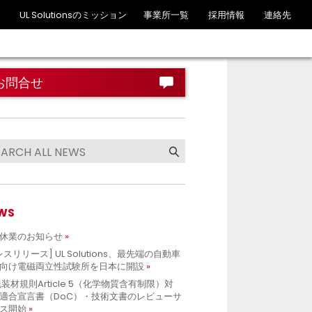
UL Solutionsのミッション
事業所一覧
採用情報
連絡先
お問合せ
WS
休業のお知らせ
レスリリース] UL Solutions、最先端の自動車
向け電磁両立性試験所を日本に開設
包装材規則Article 5（化学物質含有制限）対
適合宣言書（DoC）・技術文書のレビューサ
ス開始