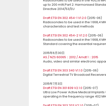
Radiosondes to be used in the 400,15 MH
up to 200 mW;Part 2: Harmonised Standard
Directive 2014/53/EU
Draft ETSI EN 302 454-1 V1.2.0
(2015-06)
Radiosondes to be used in the 1 668,4 MH
characteristics and test methods
Draft ETSI EN 302 454-2 V1.2.0
(2015-06)
Radiosondes to be used in the 1 668,4 MH
Standard covering the essential requireme
2015年6月30日
AS / NZS 60065：2012 / Amdt 1：2015
Audio, video and similar electronic appa
Draft ETSI EN 303 340 V1.1.0
(2015-06)
Digital Terrestrial TV Broadcast Receiver
2015年7月3日
Draft ETSI EN 301 839 V2.1.0
(2015-07)
Ultra Low Power Active Medical Implants
operating in the frequency range 402 M
Draft ETSI EN 303 203 V2.1.0
(2015-07)