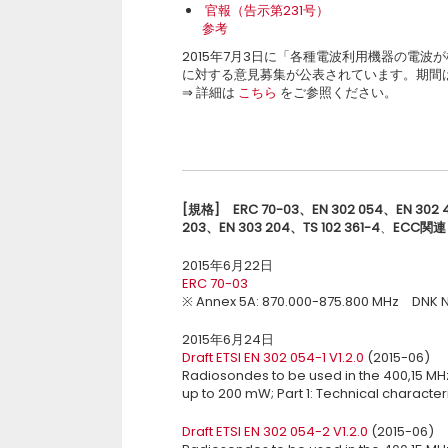
官報（告示第231号）
参考
2015年7月3日に「各種電波利用機器の電
に対する意見募集が公表されています。期間
⇒ 詳細は
こちら
をご参照ください。
[
規格
]
ERC 70-03
、
EN 302 054
、
EN 302 
203
、
EN 303 204
、
TS 102 361-4
、
ECC
関連
2015年6月22日
ERC 70-03
※ Annex 5A: 870.000-875.800 MHz DNK 
2015年6月24日
Draft ETSI EN 302 054-1 V1.2.0
(2015-06)
Radiosondes to be used in the 400,15 MH
up to 200 mW; Part 1: Technical character
Draft ETSI EN 302 054-2 V1.2.0
(2015-06)