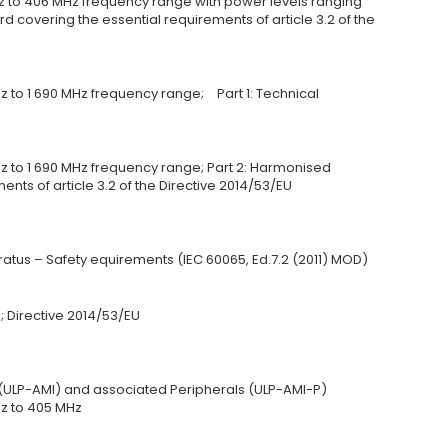
z to 406 MHz frequency range with power levels ranging
 covering the essential requirements of article 3.2 of the
z to 1 690 MHz frequency range; Part 1: Technical
z to 1 690 MHz frequency range; Part 2: Harmonised
nts of article 3.2 of the Directive 2014/53/EU
ratus – Safety equirements (IEC 60065, Ed.7.2 (2011) MOD)
s; Directive 2014/53/EU
 (ULP-AMI) and associated Peripherals (ULP-AMI-P)
Hz to 405 MHz