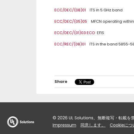
ECC/DEC/(08)01
ITS in 5 GHz band
ECC/DEC/(05)05
MFCN operating within
ECC/DEC/(01)03 ECO
EFIS
ECC/REC/(08)01
ITS in the band 5855-5
Share
© 2026 UL Solutions。無断複写・転載
Impressum
同意します。
Cookieに