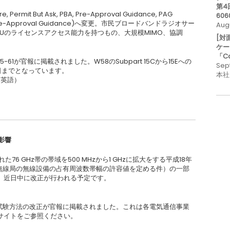
第4
e, Permit But Ask, PBA, Pre-Approval Guidance, PAG
606
Pre-Approval Guidance)へ変更。市民ブロードバンドラジオサー
Aug
LTE-Uのライセンスアクセス能力を持つもの、大規模MIMO、協調
[対
ケー
「C
5-61が官報に掲載されました。W58のSubpart 15Cから15Eへの
Sep
2日までとなっています。
本社
：英語）
影響
た76 GHz帯の帯域を500 MHzから1 GHzに拡大をする平成18年
力無線局の無線設備の占有周波数帯幅の許容値を定める件）の一部
。近日中に改正が行われる予定です。
して、試験方法の改正が官報に掲載されました。これは各電気通信事業
サイトをご参照ください。