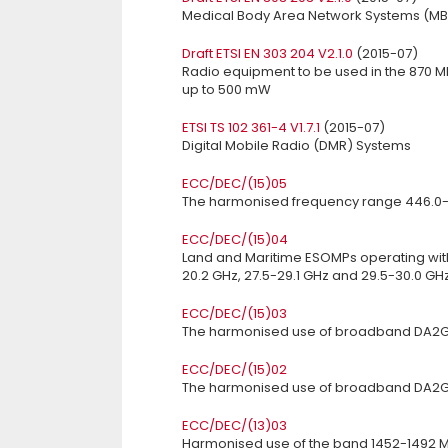
Medical Body Area Network Systems (MBA
Draft ETSI EN 303 204 V2.1.0
(2015-07)
Radio equipment to be used in the 870 M
up to 500 mW
ETSI TS 102 361-4 V1.7.1
(2015-07)
Digital Mobile Radio (DMR) Systems
ECC/DEC/(15)05
The harmonised frequency range 446.0-4
ECC/DEC/(15)04
Land and Maritime ESOMPs operating with
20.2 GHz, 27.5-29.1 GHz and 29.5-30.0 GH
ECC/DEC/(15)03
The harmonised use of broadband DA2G
ECC/DEC/(15)02
The harmonised use of broadband DA2GC
ECC/DEC/(13)03
Harmonised use of the band 1452-1492 M