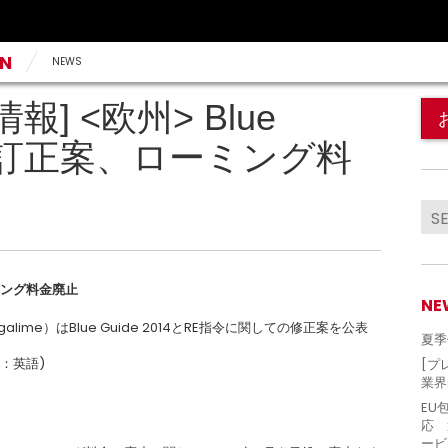
AN
NEWS
報] <欧州> Blue
指令訂正案、ローミング料
ング料金廃止
NE
me）はBlue Guide 2014とRE指令に関しての修正案を公表
夏季
：英語)
[プ
業界
EU
応 
ービ