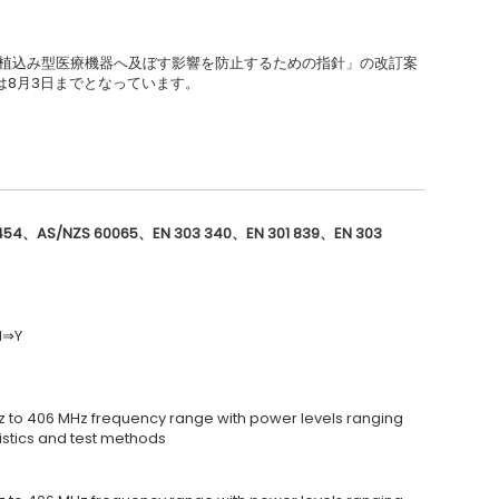
波が植込み型医療機器へ及ぼす影響を防止するための指針」の改訂案
は8月3日までとなっています。
454
、
AS/NZS 60065
、
EN 303 340
、
EN 301 839
、
EN 303
N⇒Y
z to 406 MHz frequency range with power levels ranging
istics and test methods