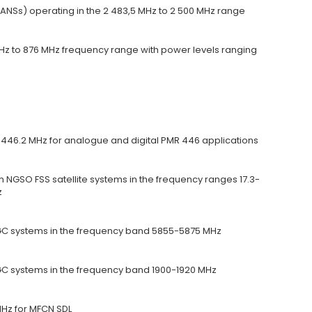
NSs) operating in the 2 483,5 MHz to 2 500 MHz range
Hz to 876 MHz frequency range with power levels ranging
46.2 MHz for analogue and digital PMR 446 applications
 NGSO FSS satellite systems in the frequency ranges 17.3-
z
C systems in the frequency band 5855-5875 MHz
 systems in the frequency band 1900-1920 MHz
Hz for MFCN SDL