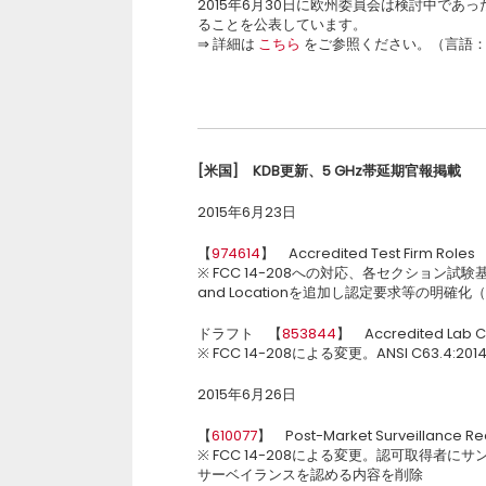
2015年6月30日に欧州委員会は検討中であ
ることを公表しています。
⇒ 詳細は
こちら
をご参照ください。（言語
[
米国
]
KDB
更新、
5 GHz
帯延期官報掲載
2015年6月23日
【
974614
】 Accredited Test Firm Roles
※ FCC 14-208への対応、各セクション試験基
and Locationを追加し認定要求等の明
ドラフト 【
853844
】 Accredited Lab Ch
※ FCC 14-208による変更。ANSI C63.4:2014
2015年6月26日
【
610077
】 Post-Market Surveillance Re
※ FCC 14-208による変更。認可取得
サーベイランスを認める内容を削除