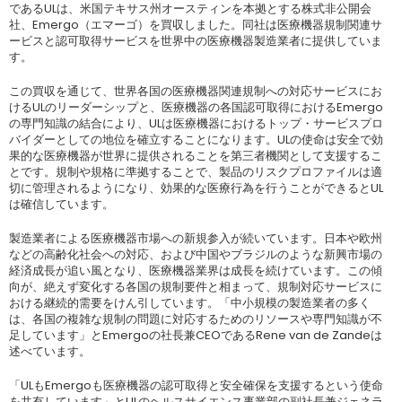
であるULは、米国テキサス州オースティンを本拠とする株式非公開会
社、Emergo（エマーゴ）を買収しました。同社は医療機器規制関連サ
ービスと認可取得サービスを世界中の医療機器製造業者に提供していま
す。
この買収を通じて、世界各国の医療機器関連規制への対応サービスにお
けるULのリーダーシップと、医療機器の各国認可取得におけるEmergo
の専門知識の結合により、ULは医療機器におけるトップ・サービスプロ
バイダーとしての地位を確立することになります。ULの使命は安全で効
果的な医療機器が世界に提供されることを第三者機関として支援するこ
とです。規制や規格に準拠することで、製品のリスクプロファイルは適
切に管理されるようになり、効果的な医療行為を行うことができるとUL
は確信しています。
製造業者による医療機器市場への新規参入が続いています。日本や欧州
などの高齢化社会への対応、および中国やブラジルのような新興市場の
経済成長が追い風となり、医療機器業界は成長を続けています。この傾
向が、絶えず変化する各国の規制要件と相まって、規制対応サービスに
おける継続的需要をけん引しています。「中小規模の製造業者の多く
は、各国の複雑な規制の問題に対応するためのリソースや専門知識が不
足しています」とEmergoの社長兼CEOであるRene van de Zandeは
述べています。
「ULもEmergoも医療機器の認可取得と安全確保を支援するという使命
を共有しています」とULのヘルスサイエンス事業部の副社長兼ジェネラ