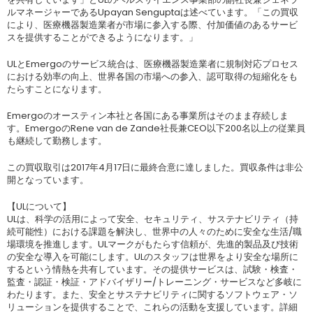
ルマネージャーであるUpayan Senguptaは述べています。「この買収
により、医療機器製造業者が市場に参入する際、付加価値のあるサービ
スを提供することができるようになります。」
ULとEmergoのサービス統合は、医療機器製造業者に規制対応プロセス
における効率の向上、世界各国の市場への参入、認可取得の短縮化をも
たらすことになります。
Emergoのオースティン本社と各国にある事業所はそのまま存続しま
す。EmergoのRene van de Zande社長兼CEO以下200名以上の従業員
も継続して勤務します。
この買収取引は2017年4月17日に最終合意に達しました。買収条件は非公
開となっています。
【ULについて】
ULは、科学の活用によって安全、セキュリティ、サステナビリティ（持
続可能性）における課題を解決し、世界中の人々のために安全な生活/職
場環境を推進します。ULマークがもたらす信頼が、先進的製品及び技術
の安全な導入を可能にします。ULのスタッフは世界をより安全な場所に
するという情熱を共有しています。その提供サービスは、試験・検査・
監査・認証・検証・アドバイザリー/トレーニング・サービスなど多岐に
わたります。また、安全とサステナビリティに関するソフトウェア・ソ
リューションを提供することで、これらの活動を支援しています。詳細