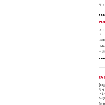
ライ
ート
see 
PU
UL S
メー
Con
EM
申請
see 
EV
[U
サイ
トレ
Augu
[医