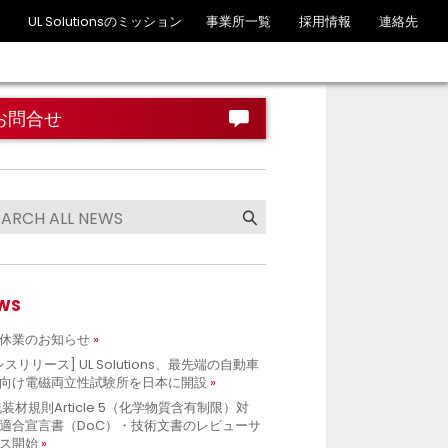
UL Solutionsのミッション
事業所一覧
採用情報
連絡先
お問合せ
WS
休業のお知らせ
レスリリース] UL Solutions、最先端の自動車
向け電磁両立性試験所を日本に開設
包装材規則Article 5（化学物質含有制限）対
適合宣言書（DoC）・技術文書のレビューサ
ス開始