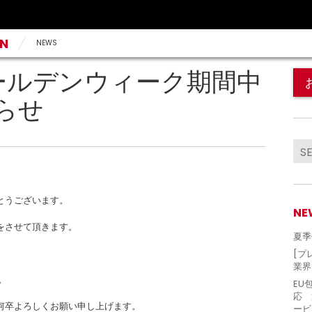
AN
NEWS
ゴールデンウィーク期間中
らせ
とうございます。
NE
をさせて頂きます。
夏季
[プ
業界
。
EU
応 
何卒よろしくお願い申し上げます。
ービ