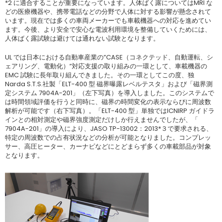
*2 に適合することが重要になっています。人体ばく露についてはMRI な
どの医療機器や、携帯電話などの分野で人体に対する影響が懸念されて
います。現在では多くの車両メーカーでも車載機器への対応を進めてい
ます。今後、より安全で安心な電波利用環境を整備していくためには、
人体ばく露試験は避けては通れない試験となります。
UL では日本における自動車産業の”CASE（コネクテッド、自動運転、シ
ェアリング、電動化）”対応支援の取り組みの一環として、車載機器の
EMC 試験に長年取り組んできました。その一環としてこの度、独
Narda S.T.S.社製「ELT-400 型 磁界曝露レベルテスタ」および「磁界測
定システム 7904A-201」（左下写真）を導入しました。このシステムで
は時間領域評価を行うと同時に、磁界の時間変化の表示ならびに周波数
解析が可能です（右下写真）。「ELT-400 型」単独ではICNIRP ガイドラ
インとの相対測定や磁界強度測定だけしか行えませんでしたが、「
7904A-201」の導入により、JASO TP-13002：2013*３で要求される、
特定の周波数での占有状況などの分析が可能となりました。コンプレッ
サー、高圧ヒーター、カーナビなどにとどまらず多くの車載部品が対象
となります。