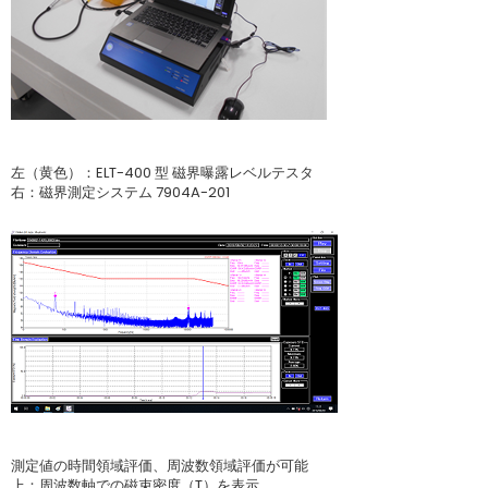
左（黄色）：ELT-400 型 磁界曝露レベルテスタ
右：磁界測定システム 7904A-201
測定値の時間領域評価、周波数領域評価が可能
上：周波数軸での磁束密度（T）を表示