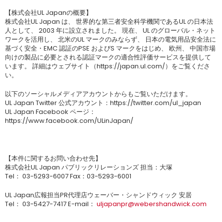
【株式会社UL Japanの概要】
株式会社UL Japan は、 世界的な第三者安全科学機関であるUL の日本法
人として、 2003 年に設立されました。 現在、 UL のグローバル・ネット
ワークを活用し、 北米のUL マークのみならず、 日本の電気用品安全法に
基づく安全・EMC 認証のPSE およびS マークをはじめ、 欧州、 中国市場
向けの製品に必要とされる認証マークの適合性評価サービスを提供して
います。 詳細はウェブサイト（https://japan.ul.com/）をご覧くださ
い。
以下のソーシャルメディアアカウントからもご覧いただけます。
UL Japan Twitter 公式アカウント：https://twitter.com/ul_japan
UL Japan Facebook ページ：
https://www.facebook.com/ULinJapan/
【本件に関するお問い合わせ先】
株式会社UL Japan パブリックリレーションズ 担当：大塚
Tel： 03-5293-6007 Fax：03-5293-6001
UL Japan広報担当PR代理店ウェーバー・シャンドウィック 安居
Tel： 03-5427-7417 E-mail：
uljapanpr@webershandwick.com