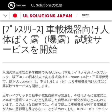
UL Solutionsの概要
UL SOLUTIONS JAPAN
NEWS
[ﾌﾟﾚｽﾘﾘｰｽ] 車載機器向け人
体ばく露（曝露）試験サ
ービスを開始
米国の第三者安全科学機関であるUL Inc.（本社：イリノイ州ノースブル
ック、以下UL）の日本法人である株式会社UL Japan（本社：三重県伊勢
市、以下UL Japan）は、本日9 月2 日（月）より車載機器向け人体ばく
露試験*1 サービスを開始します。
近年ハイブリッド自動車や電気自動車が普及し、今後はさらに充電式エ
ネルギー貯蔵システムなどを搭載した自動車の一般化が進むとみられて
います。このような自動車では、今まで以上に車載機器が発する電磁波
が人体に悪影響を及ぼさないことが求めれており、ICNIRP ガイドライン