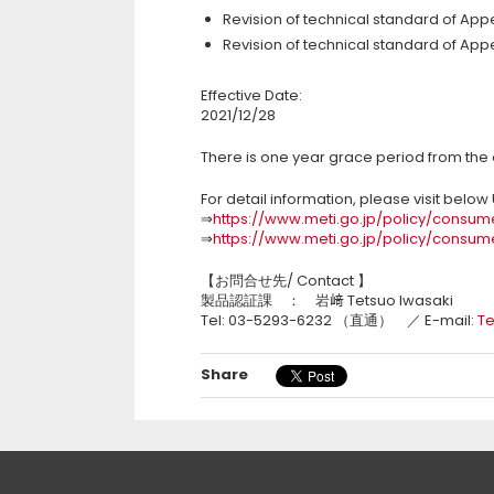
Revision of technical standard of Appen
Revision of technical standard of Appe
Effective Date:
2021/12/28
There is one year grace period from the 
For detail information, please visit belo
⇒
https://www.meti.go.jp/policy/consum
⇒
https://www.meti.go.jp/policy/consum
【お問合せ先/ Contact 】
製品認証課 ： 岩﨑 Tetsuo Iwasaki
Tel: 03-5293-6232 （直通） ／ E-mail:
Te
Share