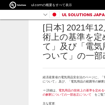
ul.comの概要をすべて表示
UL SOLUTIONS JAP
[日本] 2021年
術上の基準を定
て」及び「電気
ついて」の一部
経済産業省の電気用品安全法のページに、「
について」 及び、「電気用品の範囲等の解
⇒ 詳細は、
電気用品の技術上の基準を定める
の解釈についての一部改正について
をご覧下
主な変更: