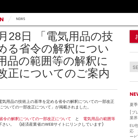
AN
NEWS
12月28日 「電気用品の技
める省令の解釈につい
用品の範囲等の解釈に
改正についてのご案内
NE
電気用品の技術上の基準を定める省令の解釈についての一部改正
夏季
釈についての一部改正について」が掲載されました。
[プ
業界
省令の解釈についての一部改正について
と
電気用品の範囲等
さい。 (経済産業省のWEBサイトにリンクしています)
EU
応 
ービ