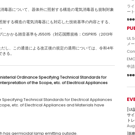
ライ
気消毒器について、器体外に照射する構造の電気消毒器も規制対象
ート
see 
照射する構造の電気消毒器にも対応した技術基準の内容とする、
加。
PU
にかかる雑音基準をJ55015（対応国際規格：CISPR15（2013年
UL S
メー
 ただし、この通達による改正後の規定の適用については、令和4年
Con
できる。
EM
申請
see 
 Ministerial Ordinance Specifying Technical Standards for
nterpretation of the Scope, etc. of Electrical Appliances
EV
ce Specifying Technical Standards for Electrical Appliances
Scope, etc. of Electrical Appliances and Materials have
[U
サイ
トレ
Augu
hich has germicidal lamp emitting outside.
[医