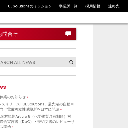
UL Solutionsのミッション
事業所一覧
採用情報
連絡先
お問合せ
WS
休業のお知らせ
レスリリース] UL Solutions、最先端の自動車
向け電磁両立性試験所を日本に開設
包装材規則Article 5（化学物質含有制限）対
適合宣言書（DoC）・技術文書のレビューサ
ス開始