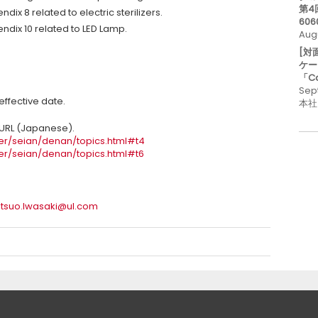
第4
dix 8 related to electric sterilizers.
606
ndix 10 related to LED Lamp.
Aug
[対
ケー
「C
Sep
effective date.
本社
w URL (Japanese).
er/seian/denan/topics.html#t4
er/seian/denan/topics.html#t6
tsuo.Iwasaki@ul.com