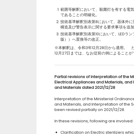
範囲等解釈において、殺菌灯を有する電
であることの明確化。
技術基準解釈別表第8において、器体外に
構造及び警告表示に関する要求事項を追
技術基準解釈別表第10において、LEDランプ
版））へ置換等の改正。
※本解釈は、令和3年12月28日から適用。
12月27日までは、なお従前の例によることが
Partial revisions of Interpretation of the
Electrical Appliances and Materials, and I
and Materials dated 2021/12/28
Interpretation of the Ministerial Ordinan
and Materials, and Interpretation of the 
been revised partially on 2021/12/28.
In these revisions, following are involved:
Clarification on Electric sterilizers w