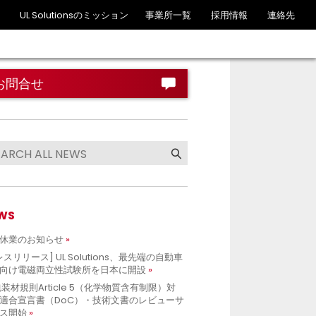
UL Solutionsのミッション
事業所一覧
採用情報
連絡先
お問合せ
WS
休業のお知らせ
レスリリース] UL Solutions、最先端の自動車
向け電磁両立性試験所を日本に開設
包装材規則Article 5（化学物質含有制限）対
適合宣言書（DoC）・技術文書のレビューサ
ス開始