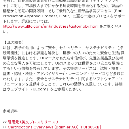
を有し、自動車製造業者並びに自動車部品供給業者（ティアサプライ
ヤ）に対し、市場投入までにかかる所要時間を最適化するため、製品の
構想から初期の開発段階、そして最終的な生産部品承認プロセス（Part
Production Approval Process, PPAP）に至る一連のプロセスをサポー
トします。詳細については、
http://www.ulttc.com/en/industries/automobil.html
をご覧くださ
い。
【ULの概要】
ULは、科学の活用によって安全、セキュリティ、サステナビリティ（持
続可能性）における課題を解決し、世界中の人々のために安全な生活/職
場環境を推進します。ULマークがもたらす信頼が、先進的製品及び技術
の安全な導入を可能にします。ULのスタッフは世界をより安全な場所に
するという情熱を共有しています。その提供サービスは、試験・検査・
監査・認証・検証・アドバイザリー/トレーニング・サービスなど多岐に
わたります。また、安全とサステナビリティに関するソフトウェア・ソ
リューションを提供することで、これらの活動を支援しています。詳細
はウェブサイト（UL.com）をご参照ください。
参考資料
>>
引用元 (英文プレスリリース )
>>
Certifications Overviews (Daimler AG) [PDF365KB]