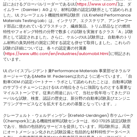
証におけるグローバルリーダーであるUL(
https://www.ul.com/
)は、ダ
イムラー（Daimler）AG より、材料試験の認定試験所として認められま
した。UL クレーフェルト機能性材料試験所（UL Krefeld Performance
Materials Testing Lab）は、インテリア、エクステリア、アンダーフー
ド部品に使われているプラスチック、繊維製品、トリム部品などの燃焼
特性やフォギング特性の分野で数多くの試験を実施するクラス「A」試験
所として認定されました。さらに、ケルンのUL 試験所は、自動車のトリ
ム材料の臭気特性の測定に関する認定も併せて取得しました。これらの
試験の詳細については、各々の認定書の付属書
(
https://www.ulttc.com/en/industries/automobil.html
)に明記され
ています。
UL のバイスプレジデント兼Performance Materials 事業部ゼネラルマ
ネージャーであるMette W. Pedersenは次のように述べています。「自
動車OEM の認定パートナー・ラボとして認められたことは、自動車試験
のサプライチェーンにおけるUL の地位をさらに強固なものとする重要な
マイルストーンです。従来の用途において、当社が長年培ってきたグロ
ーバルな試験、検査、認証の歴史は、新分野の自動車試験及びエンジニ
アリングサービスなどを拡大するための基盤となっています。」
クレーフェルト・ウェルディンゲン (Krefeld-Uerdingen) 市ケムパーク
(Chempark)にある機能性材料試験センターは、ISO 17025 認定試験所
であり、独自の包括的なサービスを提供しています。同試験所は、高度
にオートメーション化された試験設備と包括的な材料特性データベース