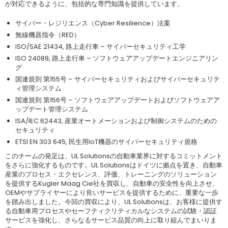
が対応できるように、包括的な専門知識を提供しています。
サイバー・レジリエンス（Cyber Resilience）法案
無線機器指令（RED）
ISO/SAE 21434, 路上走行車 – サイバーセキュリティ工学
ISO 24089, 路上走行車 – ソフトウェアアップデートエンジニアリン
グ
国連規則 第155号 – サイバーセキュリティおよびサイバーセキュリテ
ィ管理システム
国連規則 第156号 – ソフトウェアアップデートおよびソフトウェアア
ップデート管理システム
ISA/IEC 62443, 産業オートメーションおよび制御システムのための
セキュリティ
ETSI EN 303 645, 民生用IoT機器のサイバーセキュリティ規格
このチームの発足は、UL Solutionsの自動車業界に対するコミットメント
をさらに強化するものです。UL Solutionsはドイツに拠点を置き、自動車
産業のプロセス・エクセレンス、評価、トレーニングのソリューション
を提供するKugler Maag Cie社を買収し、自動車の安全性を向上させ、
OEMやサプライヤーにより良いサービスを提供するために、重要な一歩
を踏み出しました。今回の買収により、UL Solutionsは、お客様に提供す
る自動車用プロセスやセーフティクリティカルなシステムの試験・認証
サービスを強化し、さらなるサービス品質の向上に取り組んでまいりま