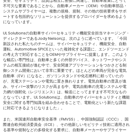
安全、セキュリティ、品質は相互に密接に関連し、自動車産業にとって
不可欠な要素であることから、自動車メーカー（OEM）や自動車部品・
システムサプライヤーは、複数の規格、規制、その他の技術要求をサポ
ートする包括的なソリューションを提供するプロバイダーを求めるよう
になっています。
UL Solutionsの自動車サイバーセキュリティ機能安全担当マネージング・
ディレクターであるJody Nelsonは、次のように述べています。「今回
新設された私たちのチームは、サイバーセキュリティ、機能安全、自動
運転、Automotive SPICEといった複雑化する課題に、エンドツーエンド
の考え方で対応することをOEMやサプライヤーに提案します。このよう
な幅広い専門性は、自動車と多くの外部デバイス、ネットワークやシス
テムの相互接続が進む中で、安全関連アプリケーションをつかさどる制
御システム開発において非常に重要です。ほとんどの車両が完全な電気
自動車（EV）になると、ガソリンスタンドや化石燃料に頼っていたの
が、充電ステーションや電気に置き換わります。電気自動車の普及が進
み、サイバー攻撃のリスクが高まる中、電気自動車の充電システムや電
力網の強靭化（レジリエンス）は、輸送にとってますます不可欠なもの
となっています。UL Solutionsは、自動車のサイバーセキュリティと機能
安全に関する専門知識を組み合わせることで、電動化という新たな課題
に対応できるようになりました」。
また、米国連邦自動車安全基準（FMVSS）、中国強制認証（CCC）、国
際連合欧州経済委員会（ECE）、その他新しいモビリティ技術に適用され
る基準や規制などの多様化する要求に、自動車メーカーやサプライヤー