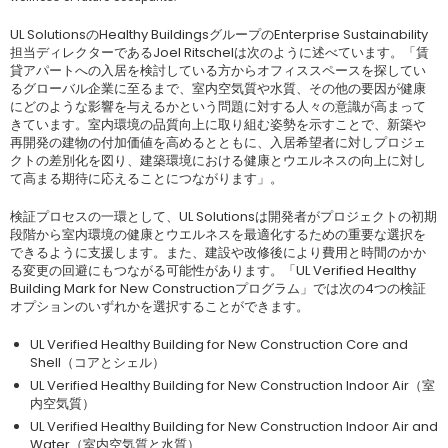
UL SolutionsのHealthy BuildingsグループのEnterprise Sustainability
担当ディレクターであるJoel Ritschelは次のように述べています。「賃
貸アパートへの入居を検討している方からオフィススペースを探してい
るグローバル企業に至るまで、室内空気質や水質、その他の要因が健康
にどのような影響を与えるかという問題に対する人々の意識が高まって
きています。室内環境の品質向上に取り組む姿勢を示すことで、新築や
再開発の建物の付加価値を高めるとともに、入居希望者に対しプロジェ
クトの差別化を図り、建築環境における健康とウエルネスの向上に対し
て高まる期待に応えることにつながります」。
検証プロセスの一環として、UL Solutionsは開発者がプロジェクトの初期
段階から室内環境の健康とウエルネスを最適化するための重要な選択を
できるように支援します。また、建設や改修後により費用と時間のかか
る変更の回避にもつながる可能性があります。「UL Verified Healthy
Building Mark for New Constructionプログラム」では次の4つの検証
オプションのいずれかを選択することができます。
UL Verified Healthy Building for New Construction Core and
Shell（コアとシェル）
UL Verified Healthy Building for New Construction Indoor Air（室
内空気質）
UL Verified Healthy Building for New Construction Indoor Air and
Water（室内空気質と水質）