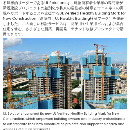
る世界的リーダーであるUL Solutionsは、建物所有者や業界の専門家が、
新規建設プロジェクトの差別化や将来の居住者の健康とウエルネスの実
現をサポートすることを支援するUL Verified Healthy Building Mark for
New Construction（新築向けUL Healthy Building検証マーク）を発表
しました。この新しい検証サービスは、商業用や工業用ビルおよび集合
住宅を含む、さまざまな新築、再開発、テナント改修プロジェクトで活
用できます。
UL Solutions launched its new UL Verified Healthy Building Mark for New
Construction, which empowers building owners and industry professionals
to differentiate their new construction projects and support the health and
wellness of future occupants.