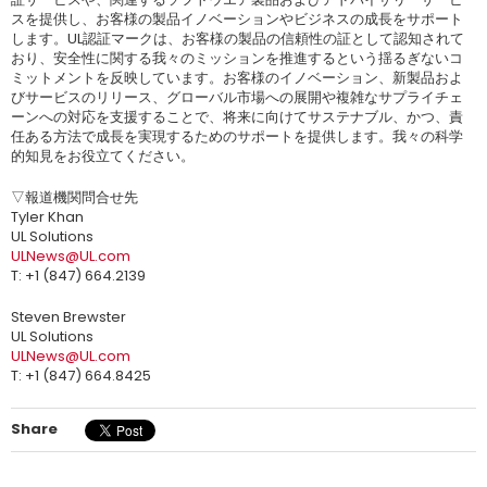
スを提供し、お客様の製品イノベーションやビジネスの成長をサポート
します。UL認証マークは、お客様の製品の信頼性の証として認知されて
おり、安全性に関する我々のミッションを推進するという揺るぎないコ
ミットメントを反映しています。お客様のイノベーション、新製品およ
びサービスのリリース、グローバル市場への展開や複雑なサプライチェ
ーンへの対応を支援することで、将来に向けてサステナブル、かつ、責
任ある方法で成長を実現するためのサポートを提供します。我々の科学
的知見をお役立てください。
▽報道機関問合せ先
Tyler Khan
UL Solutions
ULNews@UL.com
T: +1 (847) 664.2139
Steven Brewster
UL Solutions
ULNews@UL.com
T: +1 (847) 664.8425
Share