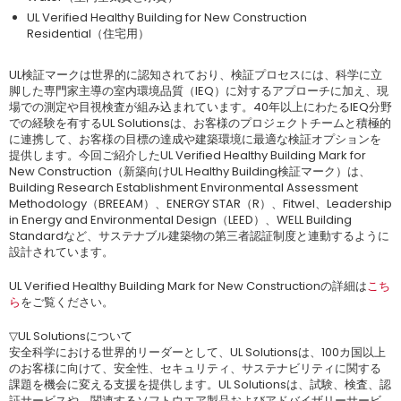
UL Verified Healthy Building for New Construction
Residential（住宅用）
UL検証マークは世界的に認知されており、検証プロセスには、科学に立
脚した専門家主導の室内環境品質（IEQ）に対するアプローチに加え、現
場での測定や目視検査が組み込まれています。40年以上にわたるIEQ分野
での経験を有するUL Solutionsは、お客様のプロジェクトチームと積極的
に連携して、お客様の目標の達成や建築環境に最適な検証オプションを
提供します。今回ご紹介したUL Verified Healthy Building Mark for
New Construction（新築向けUL Healthy Building検証マーク）は、
Building Research Establishment Environmental Assessment
Methodology（BREEAM）、ENERGY STAR（R）、Fitwel、Leadership
in Energy and Environmental Design（LEED）、WELL Building
Standardなど、サステナブル建築物の第三者認証制度と連動するように
設計されています。
UL Verified Healthy Building Mark for New Constructionの詳細は
こち
ら
をご覧ください。
▽UL Solutionsについて
安全科学における世界的リーダーとして、UL Solutionsは、100カ国以上
のお客様に向けて、安全性、セキュリティ、サステナビリティに関する
課題を機会に変える支援を提供します。UL Solutionsは、試験、検査、認
証サービスや、関連するソフトウエア製品およびアドバイザリーサービ