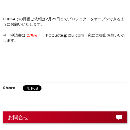
UL1054
での評価ご依頼は
2
月
22
日までプロジェクトをオープンできるよ
うにお願いいたします。
⇒ 申請書は
こちら
PCQuote.jp@ul.com
宛にご提出お願いいた
します。
Share
お問合せ