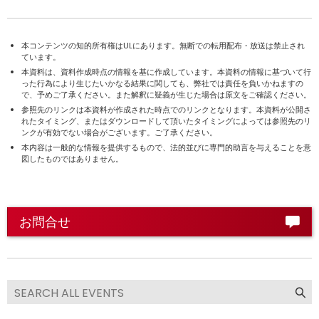
本コンテンツの知的所有権はULにあります。無断での転用配布・放送は禁止され
ています。
本資料は、資料作成時点の情報を基に作成しています。本資料の情報に基づいて行
った行為により生じたいかなる結果に関しても、弊社では責任を負いかねますの
で、予めご了承ください。また解釈に疑義が生じた場合は原文をご確認ください。
参照先のリンクは本資料が作成された時点でのリンクとなります。本資料が公開さ
れたタイミング、またはダウンロードして頂いたタイミングによっては参照先のリ
ンクが有効でない場合がございます。ご了承ください。
本内容は一般的な情報を提供するもので、法的並びに専門的助言を与えることを意
図したものではありません。
お問合せ