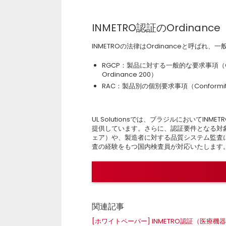
INMETRO認証のOrdinance
INMETROの法律はOrdinanceと呼ばれ
RGCP：製品に対する一般的な要求事項（General P
Ordinance 200）
RAC：製品別の個別要求事項（Conformity Ass
UL Solutionsでは、ブラジルにおいてI
提供しています。さらに、認証要件となる対
ェア）や、製造者に対する品質システム監査につ
査の経験をもつ国内検査員が対応いたします
関連記事
[ホワイトペーパー] INMETRO認証（医療機