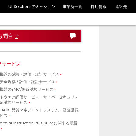
UL Solutionsのミッション
事業所一覧
採用情報
連絡先
お問合せ
連サービス
機器の試験・評価・認証サービス
安全規格の評価・認証サービス
機器のEMC/無線試験サービス
トウエア評価サービス・サイバーセキュリテ
応試験サービス
O 13485 品質マネジメントシステム 審査登録
ビス
mative Instruction 283: 2024に関する最新