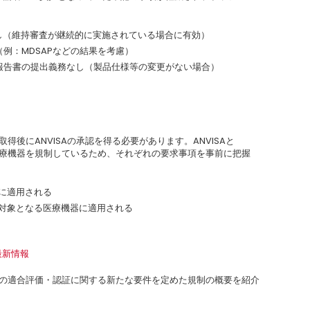
明記なし（維持審査が継続的に実施されている場合に有効）
ステム（例：MDSAPなどの結果を考慮）
報告書の提出義務なし（製品仕様等の変更がない場合）
取得後にANVISAの承認を得る必要があります。ANVISAと
る医療機器を規制しているため、それぞれの要求事項を事前に把握
器に適用される
法律が対象となる医療機器に適用される
する最新情報
ETROの適合評価・認証に関する新たな要件を定めた規制の概要を紹介