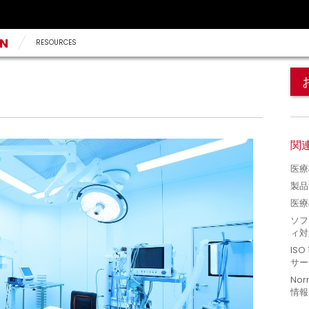
AN
RESOURCES
関
医療
製品
医療
ソフ
ィ対
IS
サー
Nor
情報