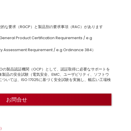
、一般的な要求（RGCP）と製品別の要求事項（RAC）があります
roduct Certification Requirements / e.g
essment Requirement / e.g Ordinance 384）
NMETROの製品認証機関（OCP）として、認証取得に必要なサポートを
象製品の安全試験（電気安全、EMC、ユーザビリティ、ソフトウ
いては、ISO 17025に基づく安全試験を実施し、幅広い工場検
。
お問合せ
器）