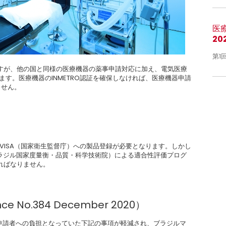
医
20
第1
すが、他の国と同様の医療機器の薬事申請対応に加え、電気医療
います。医療機器のINMETRO認証を確保しなければ、医療機器申請
ません。
VISA（国家衛生監督庁）への製品登録が必要となります。しかし
O（ブラジル国家度量衡・品質・科学技術院）による適合性評価プログ
ればなりません。
e No.384 December 2020）
発行され、申請者への負担となっていた下記の事項が軽減され、ブラジルマ