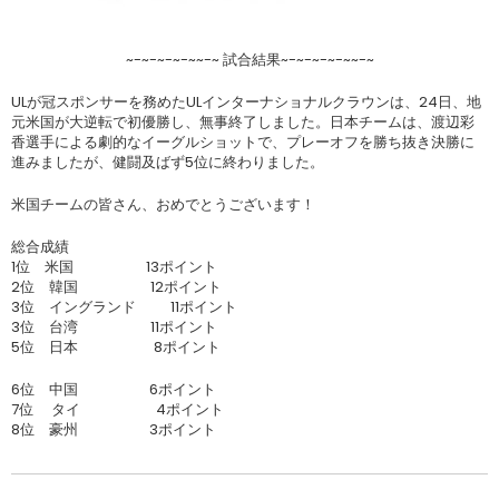
~-~-~-~-~~-~ 試合結果~-~-~-~-~~-~
ULが冠スポンサーを務めたULインターナショナルクラウンは、24日、地
元米国が大逆転で初優勝し、無事終了しました。日本チームは、渡辺彩
香選手による劇的なイーグルショットで、プレーオフを勝ち抜き決勝に
進みましたが、健闘及ばず5位に終わりました。
米国チームの皆さん、おめでとうございます！
総合成績
1位 米国 13ポイント
2位 韓国 12ポイント
3位 イングランド 11ポイント
3位 台湾 11ポイント
5位 日本 8ポイント
6位 中国 6ポイント
7位 タイ 4ポイント
8位 豪州 3ポイント