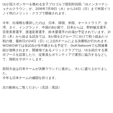
ULが冠スポンサーを務める女子プロゴルフ国別対抗戦「ULインターナシ
ョナルクラウン」が、2016年7月19日（火）から24日（日）まで米国イリ
ノイ州のメリット・クラブで開催されます。
今年、出場権を獲得したのは、日本、韓国、米国、オーストラリア、台
湾、タイ、イングランド、中国の8か国で、日本からは、野村敏京選手、
宮里美香選手、渡邉彩香選手、鈴木愛選手の出場が予定されています。21
日（木）から始まる試合では、8か国を2グループに分けて戦う総あたり
戦の後、最終日の24日（日）に上位5チームによる決勝戦が行われます。
WOWOWでは全試合が生中継される予定で、Golf Networkでも関連番
組が放映されます。開催地であるメリットクラブでは、ULを紹介する展
示ブースを設置したり、従業員もボランティアで運営に協力するなどし
て、熱戦をサポートします。
前回大会は日本チームが決勝ラウンドに進出し、大いに盛り上がりまし
た。
今年も日本チームの健闘を祈ります。
次の動画もご覧ください（言語：英語）