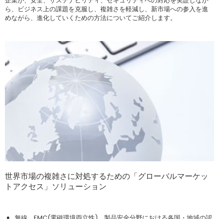
企業が、安全、サステナビリティ、セキュリティへの対応を実証しなが
ら、ビジネス上の課題を克服し、複雑さを軽減し、新市場への参入を進
めながら、進化していくための方法についてご紹介します。
世界市場の複雑さに対処するための「グローバルマーケッ
トアクセス」ソリューション
製品を世界市場に出荷するにあたり、各国・地域で要求される法規制の
把握、及び、遵守が必要です。近年の電気電子機器の技術革新に伴い、
本資料では、以下の点について説明しています。
無線、EMC(電磁環境両立性)、製品安全分野における各国・地域の認
市場参入時に課せられる規制や規格、認証制度も刻々と変化していま