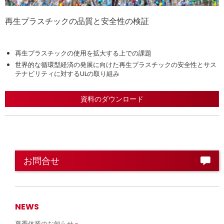
再生プラスチックの品質と安全性の検証
再生プラスチックの品質、安全性、環境特性への関心が高まる中、現在
多くのメーカーがサプライヤーに対し、原材料中の再生プラスチックの
本白書では、以下の点について解説しています。
再生プラスチックの使用を拡大する上での課題
含有率のみならず、原材料の性能面での特性や品質データの提供を要求
しています。
世界的な循環型経済の発展に向けた再生プラスチックの安全性とサス
テナビリティに対するULの取り組み
資料のダウンロード
お問合せ
NEWS
夏季休業のお知らせ