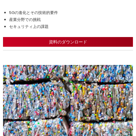
セルラーネットワークの技術標準は5Gに移行しており、ARやVR、自動
運転など新しい技術への期待が高まっています。一方で、大規模なイン
本白書では、以下の点について解説しています。
5Gの進化とその技術的要件
フラ投資の必要性、求められる技術の変化、増加するセキュリティリス
クなど、課題も抱えています。
産業分野での挑戦
セキュリティ上の課題
資料のダウンロード