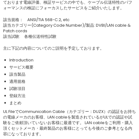
ております電線評価、検証サービスの中でも、ケーブル伝送特性のパフ
ォーマンスの検証にフォーカスしたサービスをご紹介いたします。
該当規格： ANSI/TIA 568-C.2, etc
該当カテゴリー(Category Code Number)/製品: DVBI/LAN cable &
Patch cords
該当試験: 各種伝送特性試験
主に下記の内容についてのご説明を予定しております。
Introduction
サービス概要
該当製品
適用規格
試験項目
登録方法
まとめ
UL FileでCommunication Cable（カテゴリー：DUZX）の認証をお持ち
の電線メーカのお客様、LAN cableを製造されているがULでの認証や試
験をご依頼頂いていないお客様に最適です。 LAN cableをご利用・購入
頂くセットメーカ・最終製品のお客様にとっても今後のご参考となる内
容になっております。