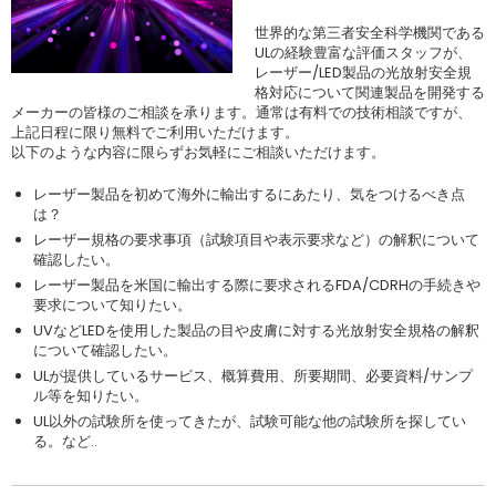
世界的な第三者安全科学機関である
ULの経験豊富な評価スタッフが、
レーザー/LED製品の光放射安全規
格対応について関連製品を開発する
メーカーの皆様のご相談を承ります。通常は有料での技術相談ですが、
上記日程に限り無料でご利用いただけます。
以下のような内容に限らずお気軽にご相談いただけます。
レーザー製品を初めて海外に輸出するにあたり、気をつけるべき点
は？
レーザー規格の要求事項（試験項目や表示要求など）の解釈について
確認したい。
レーザー製品を米国に輸出する際に要求されるFDA/CDRHの手続きや
要求について知りたい。
UVなどLEDを使用した製品の目や皮膚に対する光放射安全規格の解釈
について確認したい。
ULが提供しているサービス、概算費用、所要期間、必要資料/サンプ
ル等を知りたい。
UL以外の試験所を使ってきたが、試験可能な他の試験所を探してい
る。など..