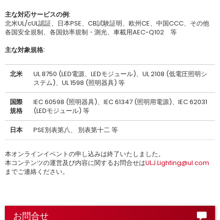
主な対応サービスの例:
北米UL/cUL認証、日本PSE、CB試験証明、欧州CE、中国CCC、その他
各国安全規制、各国効率規制・測光、車載用AEC-Q102 等
主な対象規格:
北米
UL 8750 (LED電源、LEDモジュール)、UL 2108 (低電圧照明シ
ステム)、UL 1598 (照明器具) 等
国際
IEC 60598 (照明器具)、IEC 61347 (照明用電源)、IEC 62031
規格
(LEDモジュール) 等
日本
PSE別表第八、 別表第十二 等
本オンラインイベントの申し込みは終了いたしました。
本コンテンツの運営及び内容に関するお問合せは
ULJ.Lighting@ul.com
までご連絡ください。
お問合せ