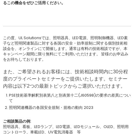
るこの機会をぜひご活用ください。
この度、UL Solutionsでは、照明器具、LED電源、照明制御機器、LED素
子など照明関連製品に対する各国の安全・効率規制に関する個別技術相
談会を、オンラインにて開催します。通常は有料の技術相談ですが、本
キャンペーン期間に限り無料にてご利用いただけます。 皆様のお申込み
をお待ちしております。
また、ご希望されるお客様には、技術相談時間内に30分程
度のプライベートセミナーをご提供いたします。セミナー
内容は以下2つの最新トピックからご選択いただけます。
PSE技術基準解釈別表第八と別表第十二(J60598)の要求の差異につい
て
照明関連機器の各国安全規制・規格の動向 2023
ご相談製品の例:
照明器具、看板、LEDランプ、LED電源、LEDモジュール、OLED、照明用
コントローラ、車載LED、UV電気消毒器 等