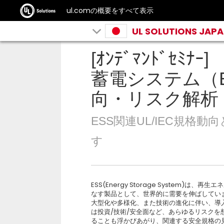
ul.comの概要をすべて表示
UL SOLUTIONS JAP
[ｵﾝﾃﾞﾏﾝﾄﾞｾﾐﾅｰ
蓄電システム（
向・リスク解
ESS関連UL/IEC規格
す
ESS(Energy Storage System)は、
なす製品として、世界的に需要を伸ばしてい
大型化や多様化、また技術の進化に伴い、導
は投資/技術/安全面など、あらゆるリスクを
ることも浮かびあがり、関連する安全規格の