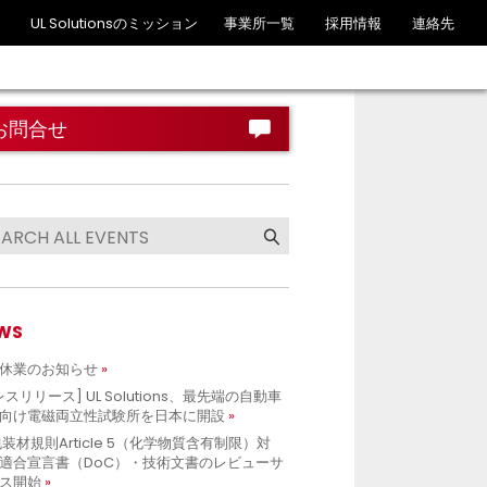
UL Solutionsのミッション
事業所一覧
採用情報
連絡先
お問合せ
WS
休業のお知らせ
レスリリース] UL Solutions、最先端の自動車
向け電磁両立性試験所を日本に開設
包装材規則Article 5（化学物質含有制限）対
適合宣言書（DoC）・技術文書のレビューサ
ス開始