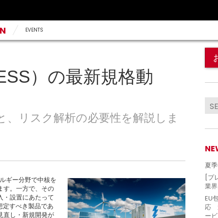
AN
EVENTS
]
ESS）の最新規格動
析
動向と、リスク解析の必要性を解説しま
NE
夏季
[プ
再生エネルギー分野で中核を
業界
ます。一方で、その
入・設置にあたって
EU
想定すべき製品であ
応 
見直し・新規開発が
ービ