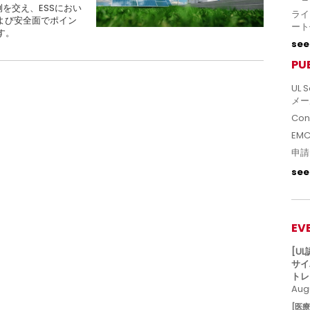
を交え、ESSにおい
ライ
よび安全面でポイン
ート
す。
see 
PU
UL S
メー
Con
EM
申請
see 
EV
[U
サイ
トレ
Augu
[医