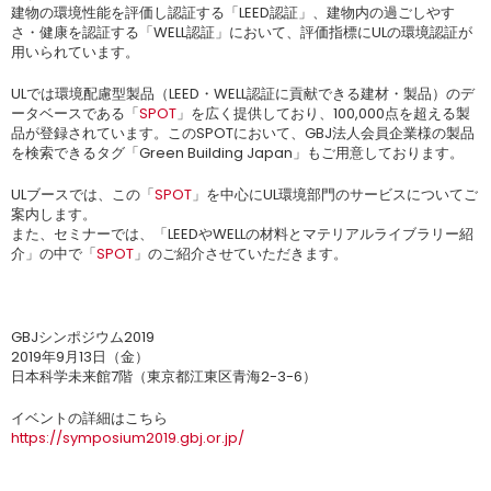
建物の環境性能を評価し認証する「LEED認証」、建物内の過ごしやす
さ・健康を認証する「WELL認証」において、評価指標にULの環境認証が
用いられています。
ULでは環境配慮型製品（LEED・WELL認証に貢献できる建材・製品）のデ
ータベースである「
SPOT
」を広く提供しており、100,000点を超える製
品が登録されています。このSPOTにおいて、GBJ法人会員企業様の製品
を検索できるタグ「Green Building Japan」もご用意しております。
ULブースでは、この「
SPOT
」を中心にUL環境部門のサービスについてご
案内します。
また、セミナーでは、「LEEDやWELLの材料とマテリアルライブラリー紹
介」の中で「
SPOT
」のご紹介させていただきます。
GBJシンポジウム2019
2019年9月13日（金）
日本科学未来館7階（東京都江東区青海2-3-6）
イベントの詳細はこちら
https://symposium2019.gbj.or.jp/