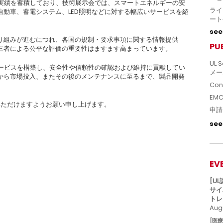
と実績を蓄積しており、技術展示会では、スマートエネルギーの安
ライ
動車、蓄電システム、LED照明などに対する幅広いサービスを紹
ート
see 
り組みが進むにつれ、各国の規制・要求事項に関する情報提供
PU
三者による公平な評価の重要性はますます高まっています。
UL S
サービスを構築し、安全性や信頼性の確認および維持に貢献してい
メー
から市場投入、またその後のメンテナンスに至るまで、製品開発
Con
。
EM
場いただけますようお願い申し上げます。
申請
see 
）
EV
[U
サイ
トレ
Augu
[医