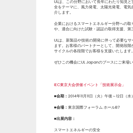
ULは、この分野において長年にわたり知見
全をテーマに、風力発電、太陽光発電、電気自
介します。
企業におけるスマートエネルギー分野への取
や、適合に向けた試験・認証の取得支援、第
ULは、新製品や技術の開発に伴って必要な
ます。お客様のパートナーとして、開発段階
サイクルの各段階でお客様を支援いたします
ぜひこの機会にUL Japanのブースにご来
IEC東京大会併催イベント「技術展示会」
■
会期：
2014年11月11日（火）午後～12日（水
■
会場：
東京国際フォーラム ホールB7
■
出展内容：
スマートエネルギーの安全