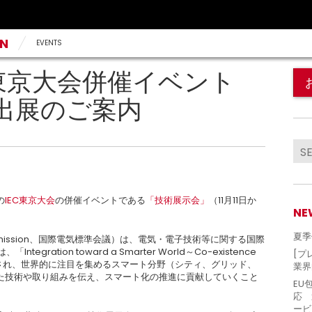
AN
EVENTS
C東京大会併催イベント
出展のご案内
の
IEC東京大会
の併催イベントである
「技術展示会」
（11月11日か
NE
夏季
nical Commission、国際電気標準会議）は、電気・電子技術等に関する国際
ration toward a Smarter World～Co-existence
[プ
プトに開催され、世界的に注目を集めるスマート分野（シティ、グリッド、
業界
た技術や取り組みを伝え、スマート化の推進に貢献していくこと
EU
応 
ービ