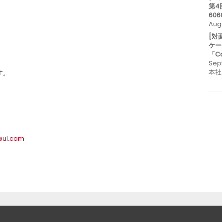
第4
606
Aug
[対
ケー
「C
Sep
本社
す。
@ul.com