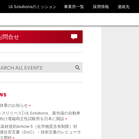
UL Solutionsのミッション
事業所一覧
採用情報
連絡先
お問合せ
WS
休業のお知らせ
レスリリース] UL Solutions、最先端の自動車
向け電磁両立性試験所を日本に開設
包装材規則Article 5（化学物質含有制限）対
適合宣言書（DoC）・技術文書のレビューサ
ス開始