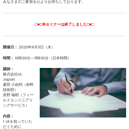
みなさまのご参加を心よりお待ちしております。
□■□本セミナーは終了しました□■□
開催日：
2020年9月3日（木）
時間：
10時30分～11時30分（日本時間）
講師：
株式会社UL
Japan
菱田 小由利（材料
技術部）
辰野 瑞樹（フィー
ルドエンジニアリ
ングサービス）
内容：
1. ULを知っていた
だくために