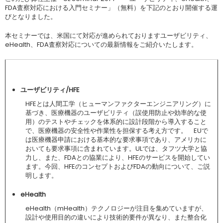
FDA査察対応における入門セミナー」（無料）を下記のとおり開催する運
びとなりました。
本セミナーでは、米国にて対応が進められておりますユーザビリティ、
eHealth、FDA査察対応についての最新情報をご紹介いたします。
ユーザビリティ/HFE
HFEとは人間工学（ヒューマンファクターエンジニアリング）に
基づき、医療機器のユーザビリティ（誤使用防止や効率的な使
用）のテストやチェックを体系的に設計段階から導入すること
で、医療機器の安全性や作業性を担保する考え方です。 EUで
は医療機器申請における基本的な要求事項であり、アメリカに
おいても要求事項に含まれています。ULでは、タフツ大学と協
力し、また、FDAとの協業により、HFEのサービスを開始してい
ます。今回、HFEのコンセプトおよびFDAの動向について、ご説
明します。
eHealth
eHealth（mHealth）テクノロジーが注目を集めていますが、
設計や使用目的の違いにより技術的要件が異なり、また整合化