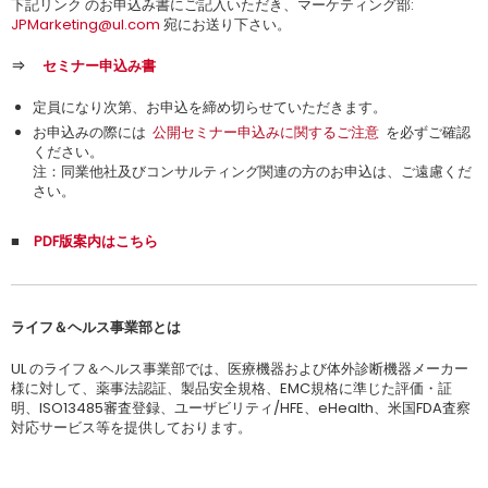
下記リンク のお申込み書にご記入いただき、マーケティング部:
JPMarketing@ul.com
宛にお送り下さい。
⇒
セミナー申込み書
定員になり次第、お申込を締め切らせていただきます。
お申込みの際には
公開セミナー申込みに関するご注意
を必ずご確認
ください。
注：同業他社及びコンサルティング関連の方のお申込は、ご遠慮くだ
さい。
■
PDF版案内はこちら
ライフ＆ヘルス事業部とは
UL のライフ＆ヘルス事業部では、医療機器および体外診断機器メーカー
様に対して、薬事法認証、製品安全規格、EMC規格に準じた評価・証
明、ISO13485審査登録、ユーザビリティ/HFE、eHealth、米国FDA査察
対応サービス等を提供しております。