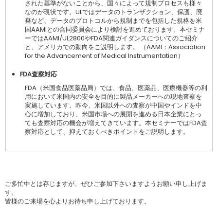
された基準がないことから、国々によって規制プロセスも様々
なのが現状です。ULではデータのトランザクション、保護、廃
棄など、データのプロトコルから規制までを包括した規格を米
国AAMIとの合同委員会により検討を進めております。本セミナ
ーではAAMI/UL2800やFDA関連ガイダンスについてのご紹介
と、アメリカでの動向をご説明します。 （AAMI：Association
for the Advancement of Medical Instrumentation）
FDA
査察対応
FDA（米国食品医薬品局）では、食品、医薬品、医療機器等の利
用において米国内の安全を目的に製品メーカーへの現地査察を
実施しています。昨今、米国以外への査察が中国やインドを中
心に増加しており、米国市場への展開を進める日本企業にとっ
ても査察対応の機会が増えてきています。本セミナーではFDA査
察対応として、抑えておくべきポイントをご説明します。
ご多忙中とは存じますが、ぜひご参加下さいますようお願い申し上げま
す。
皆様のご来場を心よりお待ち申し上げております。