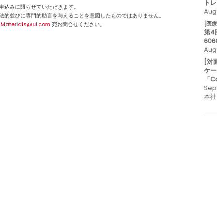
トレ
申込みに限らせていただきます。
Augu
法的並びに専門的助言を与えることを意図したものではありません。
[医
.Materials@ul.com
宛お問合せください。
第4
606
Aug
[対
ケー
「C
Sep
本社