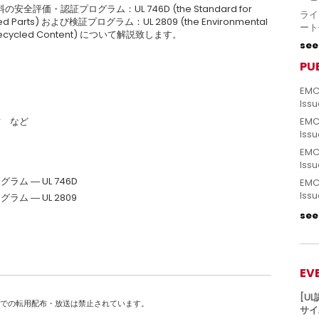
価・認証プログラム：UL 746D (the Standard for
ライ
ricated Parts) および検証プログラム：UL 2809 (the Environmental
ート
for Recycled Content) について解説致します。
see 
PU
EMC
Issu
方 など
EMC
Issu
EMC
Issu
 ― UL 746D
EMC
Issu
 ― UL 2809
see 
EV
[U
断での転用配布・放送は禁止されています。
サイ