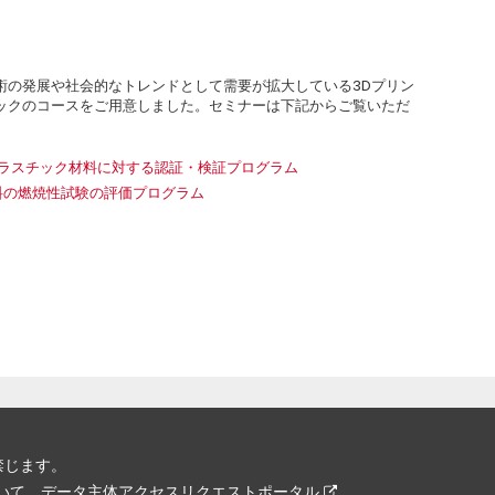
術の発展や社会的なトレンドとして需要が拡大している3Dプリン
ックのコースをご用意しました。セミナーは下記からご覧いただ
用プラスチック材料に対する認証・検証プログラム
材料の燃焼性試験の評価プログラム
を禁じます。
ついて
データ主体アクセスリクエストポータル