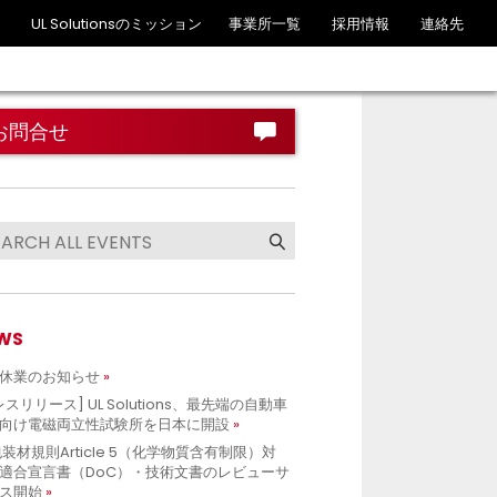
UL Solutionsのミッション
事業所一覧
採用情報
連絡先
お問合せ
WS
休業のお知らせ
レスリリース] UL Solutions、最先端の自動車
向け電磁両立性試験所を日本に開設
包装材規則Article 5（化学物質含有制限）対
適合宣言書（DoC）・技術文書のレビューサ
ス開始