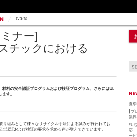
AN
EVENTS
ミナー]
スチックにおける
）材料の安全認証プログラムおよび検証プログラム、さらにはUL
NE
します。
夏季
[プ
業界
の低減の取り組みとして様々なリサイクル手法による試みが行われてお
EU
安全認証および検証の要求を求める声が増えてきています。
応 
ービ