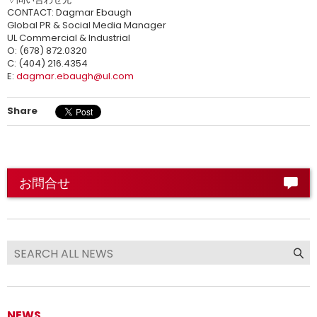
CONTACT: Dagmar Ebaugh
Global PR & Social Media Manager
UL Commercial & Industrial
O: (678) 872.0320
C: (404) 216.4354
E:
dagmar.ebaugh@ul.com
Share
お問合せ
NEWS