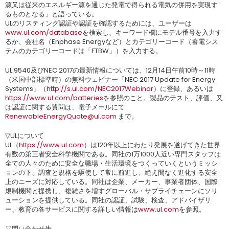
源又は従来のエネルギー源を通じた発電で得られる電気の併用を実現す
るものとなる」と語っている。
ULのリスティング認証や認証を確認するためには、ユーザーは
www.ul.com/database
を検索し、キーワード欄にモデル番号を入力す
るか、会社名（Enphase Energyなど）とカテゴリーコード（蓄電シス
テムのカテゴリーコードは「FTBW」）を入力する。
UL 9540及びNEC 2017の最新情報については、12月14日午前10時～11時
（米国中部標準時）の無料ウェビナー「NEC 2017 Update for Energy
Systems」（
http://s.ul.com/NEC2017Webinar
）に登録、あるいは
https://www.ul.com/batteries
を参照のこと。製品のテスト、評価、又
は認証に関する質問は、電子メールにて
RenewableEnergyQuote@ul.com
まで。
▽ULについて
UL（
https://www.ul.com
）は120年以上にわたり発展を遂げてきた世界
有数の第三者安全科学機関である。同社の1万1000人近い専門スタッフは
全ての人々のために安全な職場・生活環境をつくっていくというミッシ
ョンの下、調査と規格を駆使して常に前進し、絶え間なく進化する安全
上のニーズに対応している。同社は企業、メーカー、事業者団体、国際
規制機関と提携し、複雑さを増すグローバル・サプライチェーンにソリ
ューションを提供している。同社の認証、試験、検査、アドバイザリ
ー、教育の各サービスに関する詳しい情報は
www.ul.com
を参照。
▽問い合わせ先