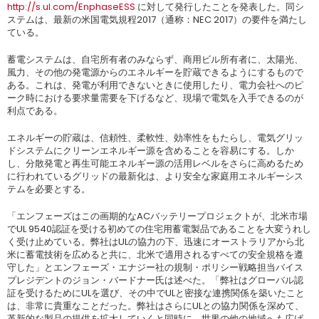
http://s.ul.com/EnphaseESS
に対して発行したことを発表した。同シ
ステムは、最新の米国電気規程2017（通称：NEC 2017）の要件を満たし
ている。
蓄電システムは、自宅所有者のみならず、商用ビル所有者に、太陽光、
風力、その他の発電源からのエネルギーを貯蔵できるようにするもので
ある。これは、発電が利用できないときに使用したり、電力会社へのピ
ーク時における要求量需要を下げるなど、現場で電気を入手できるのが
利点である。
エネルギーの貯蔵は、信頼性、柔軟性、効率性をもたらし、電気グリッ
ドシステムにクリーンエネルギー源を含めることを容易にする。しか
し、分散発電と再生可能エネルギー源の活用レベルをさらに高めるため
に行われているグリッドの最新化は、より安全な家庭用エネルギーシス
テムを必要とする。
「エンフェーズはこの画期的なACバッテリープロジェクトが、北米市場
でUL 9540認証を受ける初めての住宅用蓄電製品であることを大変うれし
く受け止めている。弊社はULの協力の下、迅速にオーストラリアから北
米に蓄電技術を広めると共に、北米で適用されるすべての安全規格を遵
守した」とエンフェーズ・エナジー社の規制・ポリシー戦略担当バイス
プレジデントのジョン・バードナー氏は述べた。「弊社はグローバル認
証を受けるためにULを選び、その中でULと密接な連携関係を築いたこと
は、非常に貴重なことだった。弊社はさらにULとの協力関係を深めて、
革新的な製品の提供を拡大していくと同時に、世界の他の地域へも広げ