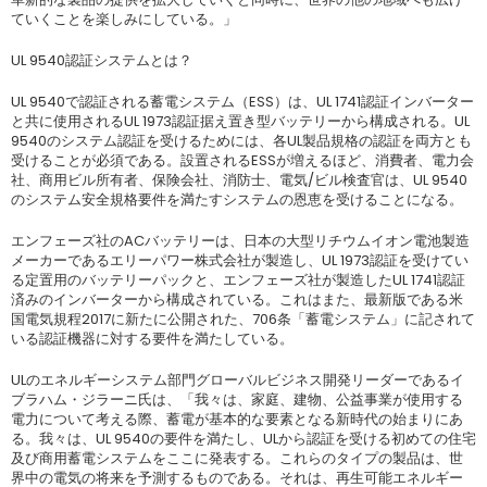
ていくことを楽しみにしている。」
UL 9540認証システムとは？
UL 9540で認証される蓄電システム（ESS）は、UL 1741認証インバーター
と共に使用されるUL 1973認証据え置き型バッテリーから構成される。UL
9540のシステム認証を受けるためには、各UL製品規格の認証を両方とも
受けることが必須である。設置されるESSが増えるほど、消費者、電力会
社、商用ビル所有者、保険会社、消防士、電気/ビル検査官は、UL 9540
のシステム安全規格要件を満たすシステムの恩恵を受けることになる。
エンフェーズ社のACバッテリーは、日本の大型リチウムイオン電池製造
メーカーであるエリーパワー株式会社が製造し、UL 1973認証を受けてい
る定置用のバッテリーパックと、エンフェーズ社が製造したUL 1741認証
済みのインバーターから構成されている。これはまた、最新版である米
国電気規程2017に新たに公開された、706条「蓄電システム」に記されて
いる認証機器に対する要件を満たしている。
ULのエネルギーシステム部門グローバルビジネス開発リーダーであるイ
ブラハム・ジラーニ氏は、「我々は、家庭、建物、公益事業が使用する
電力について考える際、蓄電が基本的な要素となる新時代の始まりにあ
る。我々は、UL 9540の要件を満たし、ULから認証を受ける初めての住宅
及び商用蓄電システムをここに発表する。これらのタイプの製品は、世
界中の電気の将来を予測するものである。それは、再生可能エネルギー