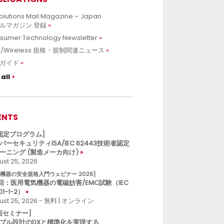
olutions Mail Magazine – Japan
ルマガジン 登録
sumer Technology Newsletter
C/Wireless 規格・規制関連ニュース
ガイド
all
ENTS
L認定プログラム]
バーセキュリティISA/IEC 62443技術者認定
ーニング (製造メーカ向け)
st 25, 2026
療機器の安全規格入門ウェビナー 2026]
回：医用電気機器の電磁妨害/EMC試験（IEC
01-1-2）
ust 25, 2026 - 無料 | オンライン
面セミナー]
ブル設計のDXと標準化を実現する