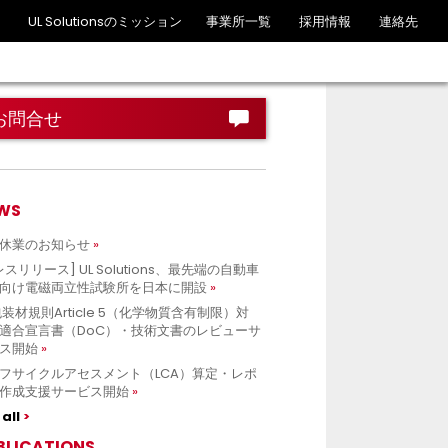
UL Solutionsのミッション
事業所一覧
採用情報
連絡先
お問合せ
WS
休業のお知らせ
レスリリース] UL Solutions、最先端の自動車
向け電磁両立性試験所を日本に開設
包装材規則Article 5（化学物質含有制限）対
適合宣言書（DoC）・技術文書のレビューサ
ス開始
フサイクルアセスメント（LCA）算定・レポ
作成支援サービス開始
all
BLICATIONS