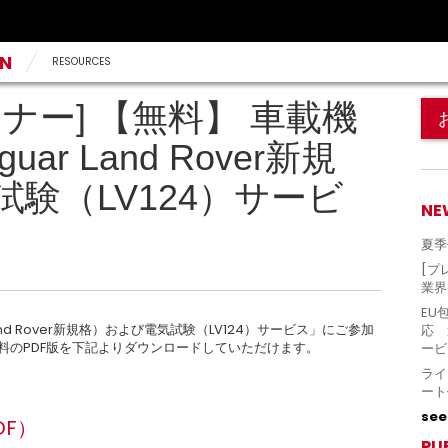
AN
RESOURCES
ナー] 【無料】 車載機
ar Land Rover新規
験（LV124）サービ
NE
夏季
[プ
業界
EU
and Rover新規格）および電気試験（LV124）サービス」にご参加
応 
料のPDF版を下記よりダウンロードしていただけます。
ービ
ライ
ート
see 
F）
PU