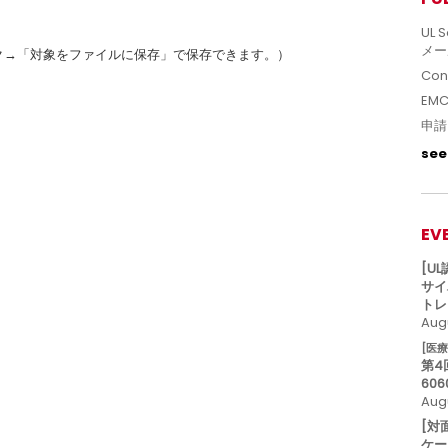
UL S
メー
ク→「対象をファイルに保存」で保存できます。）
Con
EM
申請
see 
EV
[U
サイ
トレ
Augu
[医
第4
606
Aug
[対
ケー