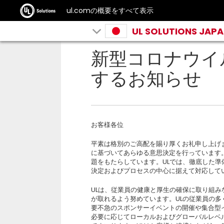
ul.comの概要をすべて表示
UL SOLUTIONS JAP
新型コロナウイル
するお知らせ
お客様各位
平素は格別のご高配を賜り厚くお礼申し上げま
に基づいてあらゆる意思決定を行っています
題をもたらしています。ULでは、徹底した
決定およびプロセスの中心に据えて対応して
ULは、従業員の健康と厚生の確保に取り組
が取れるよう努めています。ULの従業員の
要不急のスポンサーイベントの開催や集合型
必要に応じてローカルおよびグローバルレベ