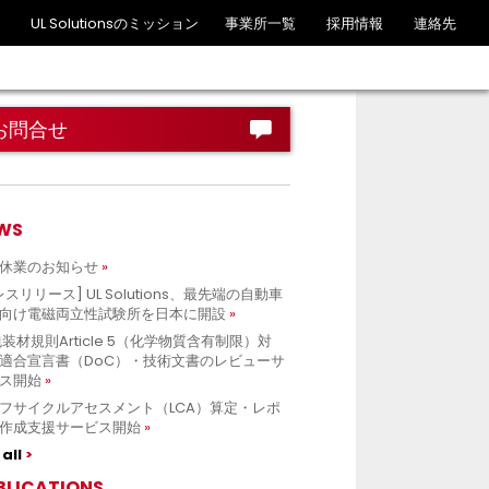
UL Solutionsのミッション
事業所一覧
採用情報
連絡先
お問合せ
WS
休業のお知らせ
レスリリース] UL Solutions、最先端の自動車
向け電磁両立性試験所を日本に開設
包装材規則Article 5（化学物質含有制限）対
適合宣言書（DoC）・技術文書のレビューサ
ス開始
フサイクルアセスメント（LCA）算定・レポ
作成支援サービス開始
all
BLICATIONS