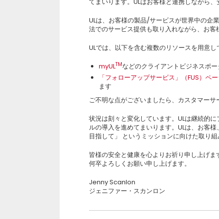
てまいります。ULはお客様と連携しながら
ULは、お客様の製品/サービスが世界中の企
法でのサービス提供も取り入れながら、お客
ULでは、以下を含む複数のリソースを用意し
TM
myUL
などのクライアントビジネスポー
「フォローアップサービス」（FUS）ペー
ます
ご不明な点がございましたら、カスタマーサ
状況は刻々と変化しています。ULは継続的
ルの導入を進めてまいります。ULは、お客
目指して」 というミッションに向けた取り
皆様の安全と健康を心よりお祈り申し上げま
何卒よろしくお願い申し上げます。
Jenny Scanlon
ジェニファー・スカンロン