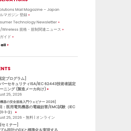
olutions Mail Magazine – Japan
ルマガジン 登録
sumer Technology Newsletter
C/Wireless 規格・規制関連ニュース
ガイド
all
ENTS
L認定プログラム]
バーセキュリティISA/IEC 62443技術者認定
ーニング (製造メーカ向け)
st 25, 2026
療機器の安全規格入門ウェビナー 2026]
回：医用電気機器の電磁妨害/EMC試験（IEC
01-1-2）
ust 25, 2026 - 無料 | オンライン
面セミナー]
ブル設計のDXと標準化を実現する