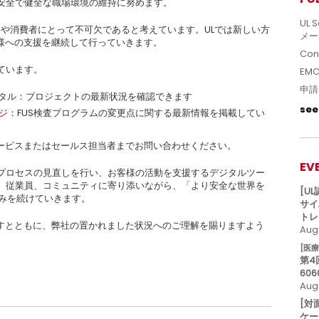
、安全で健全な職場環境の維持に努めます。
UL S
業や消費者にとって不可欠であると考えています。ULでは新しい方
メー
様への支援を継続して行っていきます。
Con
ています。
EM
申請
タル：プロジェクトの最新状況を確認できます
see 
ジ
：FUS検査プログラムの変更点に関する最新情報を掲載してい
ービスまたはセールス担当者までお問い合わせください。
EV
にプロセスの見直しを行い、お客様の活動を支援するデジタルツー
様、従業員、コミュニティに寄り添いながら、「より安全な世界を
[U
組みを続けていきます。
サイ
トレ
すとともに、弊社の置かれました状況へのご理解を賜りますよう
Augu
[医
第4
606
Aug
[対
ケー