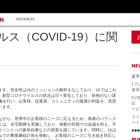
AN
RESOURCES
ス（COVID-19）に関
NE
夏季
[プ
す。安全性はULのミッションの根幹をなしており、ULではこれ
業界
。新型コロナウイルスの状況は日々変化しており、前例のない課
EU
準備を行い、お客様、従業員、コミュニティの最善の利益を、意思
応 
います。
ービ
ライ
みながら、世界中のお客様のニーズに応えるため、両者のバランス
ート
多くは、在宅勤務を実施しており、移動や対面での会議を控え、不
イベントへの参加自粛などの措置を講じています。同時に、ULは
see 
ルでの事業継続計画を発動し、お客様のニーズに引き続き対応し
PU