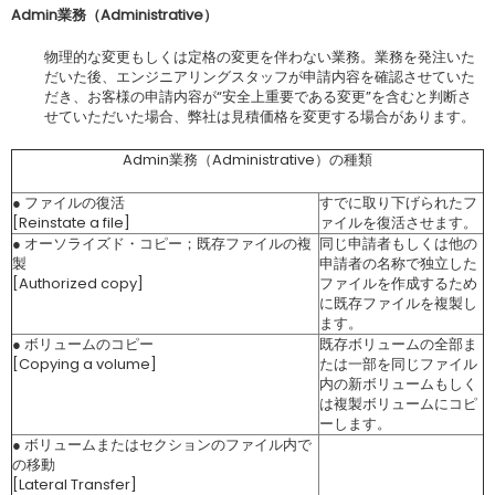
Admin
業務（
Administrative
）
物理的な変更もしくは定格の変更を伴わない業務。業務を発注いた
だいた後、エンジニアリングスタッフが申請内容を確認させていた
だき、お客様の申請内容が“安全上重要である変更”を含むと判断さ
せていただいた場合、弊社は見積価格を変更する場合があります。
Admin業務（Administrative）の種類
● ファイルの復活
すでに取り下げられたフ
[Reinstate a file]
ァイルを復活させます。
● オーソライズド・コピー；既存ファイルの複
同じ申請者もしくは他の
製
申請者の名称で独立した
[Authorized copy]
ファイルを作成するため
に既存ファイルを複製し
ます。
● ボリュームのコピー
既存ボリュームの全部ま
[Copying a volume]
たは一部を同じファイル
内の新ボリュームもしく
は複製ボリュームにコピ
ーします。
● ボリュームまたはセクションのファイル内で
の移動
[Lateral Transfer]