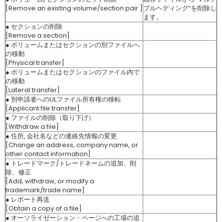
[Remove an existing volume/section pair ]
プルヘディング”を削除し
ます。
● セクションの削除
[Remove a section]
● ボリュームまたはセクションの別ファイルへ
の移動
[Physical transfer]
● ボリュームまたはセクションのファイル内で
の移動
[Lateral transfer]
● 別申請者へのULファイル所有権の移転
[Applicant file transfer]
● ファイルの削除（取り下げ）
[Withdraw a file]
● 住所, 会社名などの連絡先情報の変更
[Change an address, company name, or
other contact information]
● トレードマーク/トレードネームの追加、削
除、修正
[Add, withdraw, or modify a
trademark/trade name]
● レポート再送
[Obtain a copy of a file]
● オーソライゼーション・ページへの工場の追