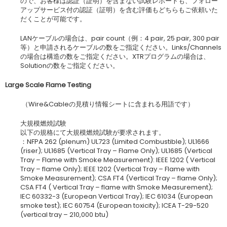
ので、お客様は認証（証明）を含まない試験レポートも、フォロー
アップサービス付の認証（証明）を含む評価もどちらもご依頼いた
だくことが可能です。
LANケーブルの場合は、pair count（例：4 pair, 25 pair, 300 pair
等）と申請されるケーブルの数をご指定ください。Links/Channels
の場合は構造の数をご指定ください。XTRプログラムの場合は、
Solutionの数をご指定ください。
Large Scale Flame Testing
（Wire&Cableの見積り情報シートに含まれる用語です）
大規模燃焼試験
以下の規格にて大規模燃焼試験が要求されます。
：NFPA 262 (plenum) UL723 (Limited Combustible); UL1666
(riser); UL1685 (Vertical Tray – Flame Only); UL1685 (Vertical
Tray – Flame with Smoke Measurement): IEEE 1202 ( Vertical
Tray – flame Only); IEEE 1202 (Vertical Tray – Flame with
Smoke Measurement); CSA FT4 (Vertical Tray – flame Only);
CSA FT4 ( Vertical Tray – flame with Smoke Measurement);
IEC 60332-3 (European Vertical Tray); IEC 61034 (European
smoke test); IEC 60754 (European toxicity); ICEA T-29-520
(vertical tray – 210,000 btu)