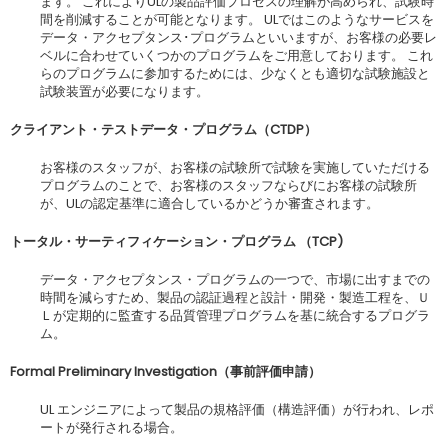
ます。 これによりULの製品評価プロセスの理解が高められ、試験時
間を削減することが可能となります。 ULではこのようなサービスを
データ・アクセプタンス･プログラムといいますが、お客様の必要レ
ベルに合わせていくつかのプログラムをご用意しております。 これ
らのプログラムに参加するためには、少なくとも適切な試験施設と
試験装置が必要になります。
クライアント・テストデータ・プログラム（
CTDP
）
お客様のスタッフが、お客様の試験所で試験を実施していただける
プログラムのことで、お客様のスタッフならびにお客様の試験所
が、ULの認定基準に適合しているかどうか審査されます。
トータル・サーティフィケーション・プログラム
（
TCP)
データ・アクセプタンス・プログラムの一つで、市場に出すまでの
時間を減らすため、製品の認証過程と設計・開発・製造工程を、Ｕ
Ｌが定期的に監査する品質管理プログラムを基に統合するプログラ
ム。
Formal Preliminary Investigation
（事前評価申請）
UL エンジニアによって製品の規格評価（構造評価）が行われ、レポ
ートが発行される場合。