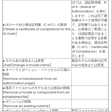
ULでは、認証取得後、N
of A（Notice of
Authorization）を発行
しますが、これは完了通
知兼ULマーク使用許可書
● ULマーク向け適合証明書（C of C）の取得
で、証明書ではありませ
[Obtain a certificate of compliance for the
ん。お客様のご希望によ
UL mark]
り、UL認証製品であるこ
とを書類で証明する必要
がある場合は、適合証明
書（C of C：Certificate
of Compliance）を発
行します。
● モデル名の追加または変更
製品モデルの名称や記号
[Add/change a model name]
のみの追加または変更。
● オーソライゼーション・ページからの工場の
削除
[Remove a manufacturer from an
authorization page]
● 既存ファイルからのモデルまたは部品の削除
[Remove a model or component from an
established file]
● ボリュームの削除
[Remove an existing volume]
● ボリューム/セクションのセット削除
既存ファイルから“マルチ