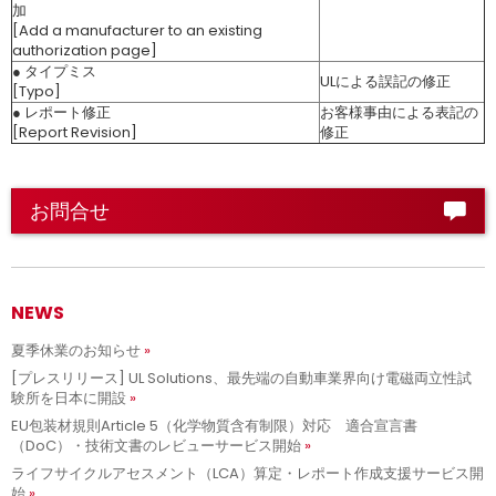
加
[Add a manufacturer to an existing
authorization page]
● タイプミス
ULによる誤記の修正
[Typo]
● レポート修正
お客様事由による表記の
[Report Revision]
修正
お問合せ
NEWS
夏季休業のお知らせ
[プレスリリース] UL Solutions、最先端の自動車業界向け電磁両立性試
験所を日本に開設
EU包装材規則Article 5（化学物質含有制限）対応 適合宣言書
（DoC）・技術文書のレビューサービス開始
ライフサイクルアセスメント（LCA）算定・レポート作成支援サービス開
始