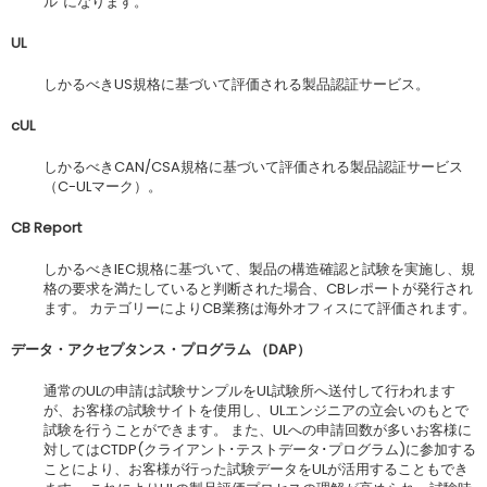
ル”になります。
UL
しかるべきUS規格に基づいて評価される製品認証サービス。
cUL
しかるべきCAN/CSA規格に基づいて評価される製品認証サービス
（C-ULマーク）。
CB Report
しかるべきIEC規格に基づいて、製品の構造確認と試験を実施し、規
格の要求を満たしていると判断された場合、CBレポートが発行され
ます。 カテゴリーによりCB業務は海外オフィスにて評価されます。
データ・アクセプタンス・プログラム
（
DAP
）
通常のULの申請は試験サンプルをUL試験所へ送付して行われます
が、お客様の試験サイトを使用し、ULエンジニアの立会いのもとで
試験を行うことができます。 また、ULへの申請回数が多いお客様に
対してはCTDP(クライアント･テストデータ･プログラム)に参加する
ことにより、お客様が行った試験データをULが活用することもでき