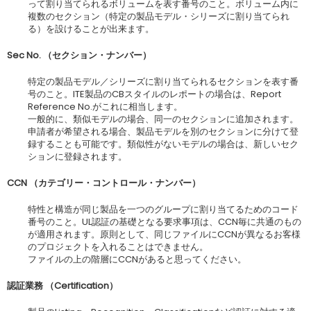
って割り当てられるボリュームを表す番号のこと。ボリューム内に
複数のセクション（特定の製品モデル・シリーズに割り当てられ
る）を設けることが出来ます。
Sec No.
（セクション・ナンバー）
特定の製品モデル／シリーズに割り当てられるセクションを表す番
号のこと。ITE製品のCBスタイルのレポートの場合は、Report
Reference No.がこれに相当します。
一般的に、類似モデルの場合、同一のセクションに追加されます。
申請者が希望される場合、製品モデルを別のセクションに分けて登
録することも可能です。類似性がないモデルの場合は、新しいセク
ションに登録されます。
CCN
（カテゴリー・コントロール・ナンバー）
特性と構造が同じ製品を一つのグループに割り当てるためのコード
番号のこと。UL認証の基礎となる要求事項は、CCN毎に共通のもの
が適用されます。原則として、同じファイルにCCNが異なるお客様
のプロジェクトを入れることはできません。
ファイルの上の階層にCCNがあると思ってください。
認証業務
（
Certification
）