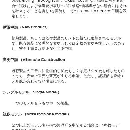
製品のListing、Recognition、Classificationなど認証に対する適
合性試験および構造要求事項への評価(評価基準がない場合にはそれ
を確立することを含む)を実施し、そのFollow-up Service手順を設
定します。
新規申請（
New Product
）
新規製品、もしくは既存製品のリストに新たに追加されるモデル
で、既存製品に物理的な変更もしくは定格の変更を施したもののう
ち、安全上重要な変更が生じる申請。
変更申請
（
Alternate Construction
）
既存製品のモデルに物理的な変更もしくは定格の変更を施したもの
のうち、安全上重要な変更が生じる申請。ただし、認証後も登録モ
デル数が変わらない場合に限る。
シングルモデル（
Single Model
）
一つのモデル名をもつ単一の製品。
複数モデル
（
More than one model
）
２つ以上のモデル名を持つ製品群を申請する場合は、“複数モデ