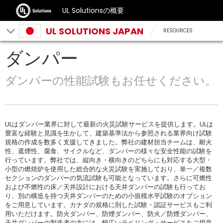
UL Solutionsの概要
UL SOLUTIONS JAPAN
RESOURCES
ダンパー
ダンパーの性能試験もお任せください。
ULはダンパー業界に対して最新の火災試験サービスを提供します。ULは
豊富な経験と見識を生かして、建築基準法から参照される業界向け試験
規格の作成を数多く支援してきました。弊社の建材担当チームは、耐火
性、遮煙性、腐食、サイクルなど、ダンパーの様々な安全性能の試験を
行っています。弊社では、縦向き・横向きのどちらにも対応する大型・
小型の燃焼炉を使用した総合的な火災試験を実施しており、単一／複数
セクションのダンパーの気流試験も可能となっています。さらに可燃性
および不燃性の床／天井設計における天井ダンパーの試験も行ってお
り、別の構造を持つ天井ダンパーのための小規模水平試験のオプション
をご用意しています。カナダの規格に則した試験・認証サービスもご利
用いただけます。防火ダンパー、防煙ダンパー、防火／防煙ダンパー、
天井ダンパーの製造者の方には、幅広いラベリング・サービスをご用意