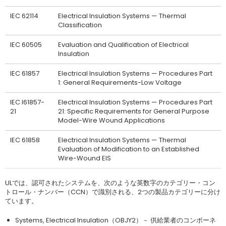
IEC 62114
Electrical Insulation Systems — Thermal
Classification
IEC 60505
Evaluation and Qualification of Electrical
Insulation
IEC 61857
Electrical Insulation Systems — Procedures Part
1: General Requirements-Low Voltage
IEC I61857-
Electrical Insulation Systems — Procedures Part
21
21: Specific Requirements for General Purpose
Model-Wire Wound Applications
IEC 61858
Electrical Insulation Systems — Thermal
Evaluation of Modification to an Established
Wire-Wound EIS
ULでは、認可されたシステムを、次のような英数字のカテゴリー・コン
トロール・ナンバー（CCN）で識別される、2つの製品カテゴリーに分け
ています。
Systems, Electrical Insulation（OBJY2）－ 供給業者のコンポーネ