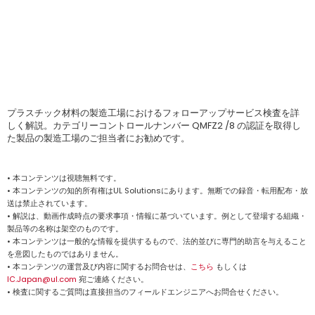
プラスチック材料の製造工場におけるフォローアップサービス検査を詳
しく解説。カテゴリーコントロールナンバー QMFZ2 /8 の認証を取得し
た製品の製造工場のご担当者にお勧めです。
• 本コンテンツは視聴無料です。
• 本コンテンツの知的所有権はUL Solutionsにあります。無断での録音・転用配布・放
送は禁止されています。
• 解説は、動画作成時点の要求事項・情報に基づいています。例として登場する組織・
製品等の名称は架空のものです。
• 本コンテンツは一般的な情報を提供するもので、法的並びに専門的助言を与えること
を意図したものではありません。
• 本コンテンツの運営及び内容に関するお問合せは、
こちら
もしくは
IC.Japan@ul.com
宛ご連絡ください。
• 検査に関するご質問は直接担当のフィールドエンジニアへお問合せください。