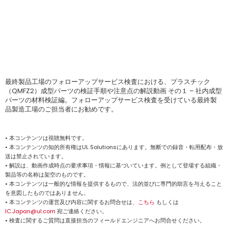
最終製品工場のフォローアップサービス検査における、プラスチック
（QMFZ2）成型パーツの検証手順や注意点の解説動画 その１ – 社内成型
パーツの材料検証編。フォローアップサービス検査を受けている最終製
品製造工場のご担当者にお勧めです。
• 本コンテンツは視聴無料です。
• 本コンテンツの知的所有権はUL Solutionsにあります。無断での録音・転用配布・放
送は禁止されています。
• 解説は、動画作成時点の要求事項・情報に基づいています。例として登場する組織・
製品等の名称は架空のものです。
• 本コンテンツは一般的な情報を提供するもので、法的並びに専門的助言を与えること
を意図したものではありません。
• 本コンテンツの運営及び内容に関するお問合せは、
こちら
もしくは
IC.Japan@ul.com
宛ご連絡ください。
• 検査に関するご質問は直接担当のフィールドエンジニアへお問合せください。