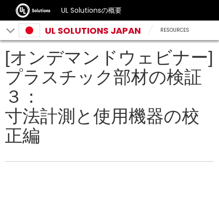
UL Solutionsの概要
UL SOLUTIONS JAPAN
RESOURCES
[オンデマンドウェビナー]
プラスチック部材の検証
３：
寸法計測と使用機器の校
正編