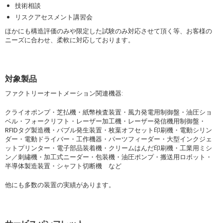
技術相談
リスクアセスメント講習会
ほかにも構造評価のみや限定した試験のみ対応させて頂く等、お客様の
ニーズに合わせ、柔軟に対応しております。
対象製品
ファクトリーオートメーション関連機器:
クライオポンプ・芝払機・紙幣検査装置・風力発電用制御盤・油圧ショ
ベル・フォークリフト・レーザー加工機・レーザー発信機用制御盤・
RFIDタグ製造機・バブル発生装置・枚葉オフセット印刷機・電動シリン
ダー・電動ドライバー・工作機器・パーツフィーダー・大型インクジェ
ットプリンター・電子部品装着機・クリームはんだ印刷機・工業用ミシ
ン／刺繡機・加工式ニーダー・包装機・油圧ポンプ・搬送用ロボット・
半導体製造装置・シャフト切断機 など
他にも多数の装置の実績があります。