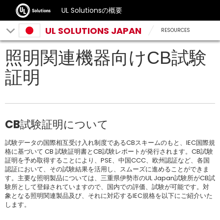
UL Solutionsの概要
UL SOLUTIONS JAPAN
RESOURCES
照明関連機器向けCB試験
証明
CB試験証明について
試験データの国際相互受け入れ制度であるCBスキームのもと、IEC国際規
格に基づいて CB 試験証明書とCB試験レポートが発行されます。CB試験
証明を予め取得することにより、PSE、中国CCC、欧州認証など、各国
認証において、その試験結果を活用し、スムーズに進めることができま
す。主要な照明製品については、三重県伊勢市のUL Japan試験所がCB試
験所として登録されていますので、国内での評価、試験が可能です。対
象となる照明関連製品及び、それに対応するIEC規格を以下にご紹介いた
します。