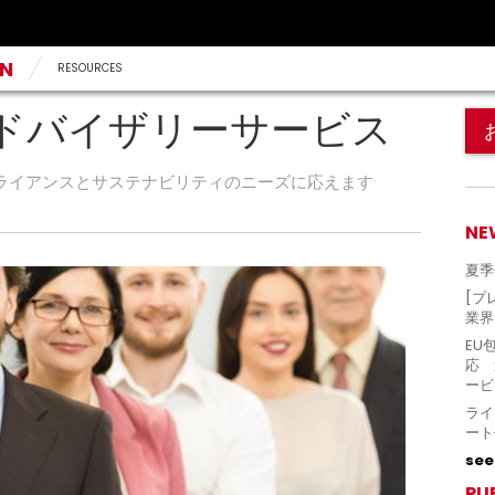
AN
RESOURCES
ドバイザリーサービス
ライアンスとサステナビリティのニーズに応えます
NE
夏季
[プ
業界
EU
応 
ービ
ライ
ート
see 
PU