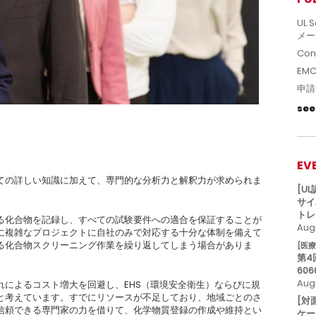
UL S
メー
Con
EM
申請
see 
EV
ての詳しい知識に加えて、専門的な分析力と解釈力が求められま
[U
サイ
トレ
る化合物を記録し、すべての試験要件への適合を保証することが
Augu
に複雑なプロジェクトに自社のみで対応する十分な体制を備えて
る化合物スクリーニング作業を繰り返してしまう場合がありま
[医
第4
606
Aug
れによるコスト増大を回避し、EHS（環境安全衛生）ならびに規
と考えています。すでにリソースが不足しており、地域ごとのさ
[対
信頼できる専門家の力を借りて、化学物質登録の作成や維持とい
ケー