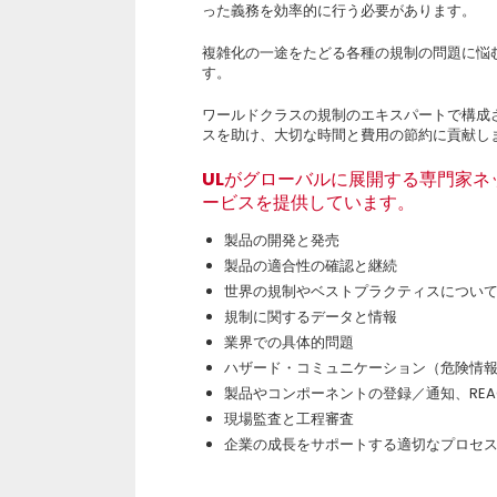
った義務を効率的に行う必要があります。
複雑化の一途をたどる各種の規制の問題に悩
す。
ワールドクラスの規制のエキスパートで構成
スを助け、大切な時間と費用の節約に貢献し
ULがグローバルに展開する専門家
ービスを提供しています。
製品の開発と発売
製品の適合性の確認と継続
世界の規制やベストプラクティスについ
規制に関するデータと情報
業界での具体的問題
ハザード・コミュニケーション（危険情
製品やコンポーネントの登録／通知、REAC
現場監査と工程審査
企業の成長をサポートする適切なプロセ