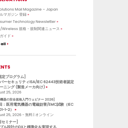
olutions Mail Magazine – Japan
ルマガジン 登録
sumer Technology Newsletter
C/Wireless 規格・規制関連ニュース
ガイド
all
ENTS
L認定プログラム]
バーセキュリティISA/IEC 62443技術者認定
ーニング (製造メーカ向け)
st 25, 2026
療機器の安全規格入門ウェビナー 2026]
回：医用電気機器の電磁妨害/EMC試験（IEC
01-1-2）
ust 25, 2026 - 無料 | オンライン
面セミナー]
ブル設計のDXと標準化を実現する