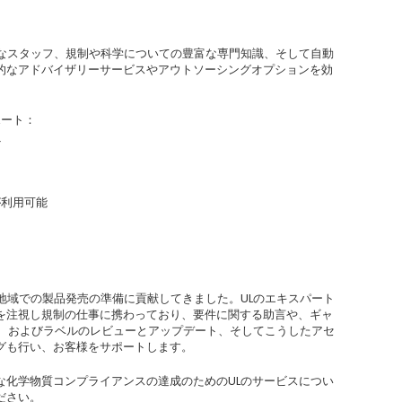
かなスタッフ、規制や科学についての豊富な専門知識、そして自動
的なアドバイザリーサービスやアウトソーシングオプションを効
ポート：
ト
が利用可能
地域での製品発売の準備に貢献してきました。ULのエキスパート
を注視し規制の仕事に携わっており、要件に関する助言や、ギャ
） およびラベルのレビューとアップデート、そしてこうしたアセ
グも行い、お客様をサポートします。
な化学物質コンプライアンスの達成のためのULのサービスについ
ださい。