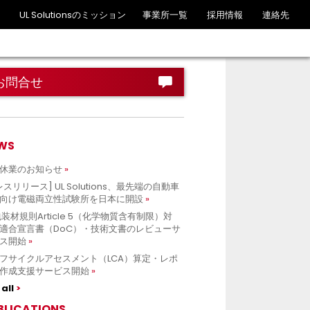
UL Solutionsのミッション
事業所一覧
採用情報
連絡先
お問合せ
WS
休業のお知らせ
レスリリース] UL Solutions、最先端の自動車
向け電磁両立性試験所を日本に開設
包装材規則Article 5（化学物質含有制限）対
適合宣言書（DoC）・技術文書のレビューサ
ス開始
フサイクルアセスメント（LCA）算定・レポ
作成支援サービス開始
all
BLICATIONS