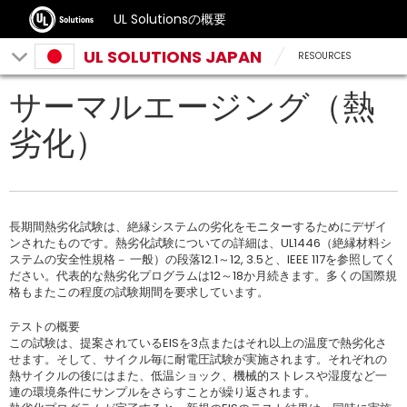
UL Solutionsの概要
UL SOLUTIONS JAPAN
RESOURCES
サーマルエージング（熱
劣化）
長期間熱劣化試験は、絶縁システムの劣化をモニターするためにデザイ
ンされたものです。熱劣化試験についての詳細は、UL1446（絶縁材料シ
ステムの安全性規格－ 一般）の段落12.1～12, 3.5と、IEEE 117を参照してく
ださい。代表的な熱劣化プログラムは12～18か月続きます。多くの国際規
格もまたこの程度の試験期間を要求しています。
テストの概要
この試験は、提案されているEISを3点またはそれ以上の温度で熱劣化さ
せます。そして、サイクル毎に耐電圧試験が実施されます。それぞれの
熱サイクルの後にはまた、低温ショック、機械的ストレスや湿度など一
連の環境条件にサンプルをさらすことが繰り返されます。