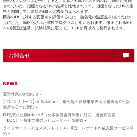
熱劣化プログラムが完了すると、新規のEISのテスト結果は、同時に実施
されていた、指標となるEISの結果と比較されます。指標となったEISの定
格と相関して、新規のEISへ定格が与えられます。
既存のEISに対する変更点を評価するには、熱劣化の温度点を1点または2
点にした、簡略化された試験プログラムが用いられます。修正されるEIS
への認証は通常、試験結果に応じて、3～6か月以内に発行されます。
お問合せ
NEWS
夏季休業のお知らせ
[プレスリリース] UL Solutions、最先端の自動車業界向け電磁両立性試
験所を日本に開設
EU包装材規則Article 5（化学物質含有制限）対応 適合宣言書
（DoC）・技術文書のレビューサービス開始
ライフサイクルアセスメント（LCA）算定・レポート作成支援サービス開
始