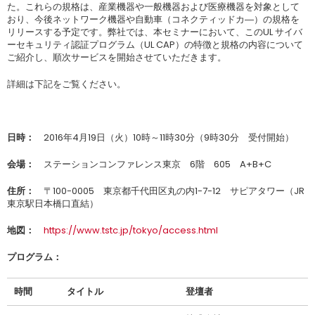
た。これらの規格は、産業機器や一般機器および医療機器を対象として
おり、今後ネットワーク機器や自動車（コネクティッドカ―）の規格を
リリースする予定です。弊社では、本セミナーにおいて、このUL サイバ
ーセキュリティ認証プログラム（UL CAP）の特徴と規格の内容について
ご紹介し、順次サービスを開始させていただきます。
詳細は下記をご覧ください。
日時：
2016年4月19日（火）10時～11時30分（9時30分 受付開始）
会場：
ステーションコンファレンス東京 6階 605 A+B+C
住所：
〒100-0005 東京都千代田区丸の内1-7-12 サピアタワー（JR
東京駅日本橋口直結）
地図：
https://www.tstc.jp/tokyo/access.html
プログラム：
時間
タイトル
登壇者