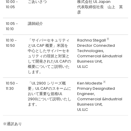
10:00－
ごあいさつ
株式会社 UL Japan
10:05
代表取締役社長 山上 英
彦
10:05－
講師紹介
10:10
※
10:10－
「サイバーセキュリティ
Rachna Stegall
10:50
とUL CAP 概要」米国を
Director Connected
中心としたサイバーセキ
Technologies,
ュリティの現状と対策と
Commercial &Industrial
して開発されたUL CAPの
Business Unit,
概要についてご説明いた
UL LLC
します。
※
10:50－
「UL 2900 シリーズ概
Ken Modeste
11:30
要」UL CAPのスキームに
Primary Designated
おいて重要な規格UL
Engineer,
2900について説明いたし
Commercial &Industrial
ます。
Business Unit,
UL LLC
※通訳あり