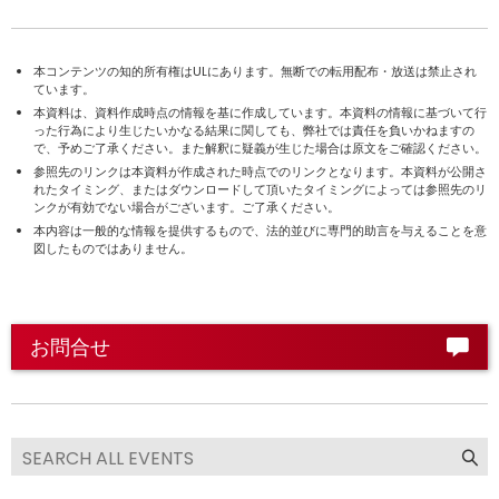
本コンテンツの知的所有権はULにあります。無断での転用配布・放送は禁止され
ています。
本資料は、資料作成時点の情報を基に作成しています。本資料の情報に基づいて行
った行為により生じたいかなる結果に関しても、弊社では責任を負いかねますの
で、予めご了承ください。また解釈に疑義が生じた場合は原文をご確認ください。
参照先のリンクは本資料が作成された時点でのリンクとなります。本資料が公開さ
れたタイミング、またはダウンロードして頂いたタイミングによっては参照先のリ
ンクが有効でない場合がございます。ご了承ください。
本内容は一般的な情報を提供するもので、法的並びに専門的助言を与えることを意
図したものではありません。
お問合せ