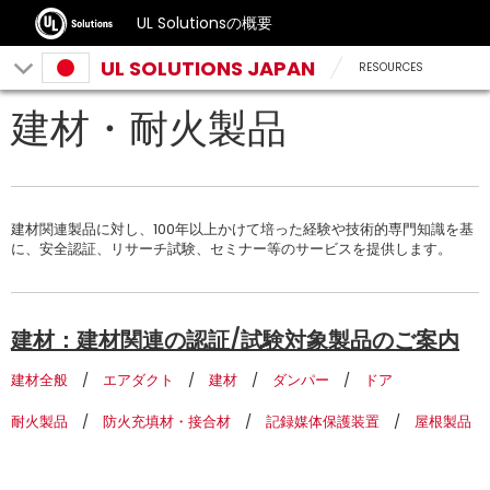
UL Solutionsの概要
UL SOLUTIONS JAPAN
RESOURCES
建材・耐火製品
建材関連製品に対し、100年以上かけて培った経験や技術的専門知識を基
に、安全認証、リサーチ試験、セミナー等のサービスを提供します。
建材：建材関連の認証/試験対象製品のご案内
建材全般
/
エアダクト
/
建材
/
ダンパー
/
ドア
耐火製品
/
防火充填材・接合材
/
記録媒体保護装置
/
屋根製品