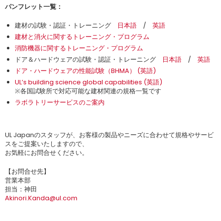
パンフレット一覧：
建材の試験・認証・トレーニング
日本語
/
英語
建材と消火に関するトレーニング・プログラム
消防機器に関するトレーニング・プログラム
ドア＆ハードウェアの試験・認証・トレーニング
日本語
/
英語
ドア・ハードウェアの性能試験（BHMA） (英語)
UL’s building science global capabilities (英語)
※各国試験所で対応可能な建材関連の規格一覧です
ラボラトリーサービスのご案内
UL Japanのスタッフが、お客様の製品やニーズに合わせて規格やサービ
スをご提案いたしますので、
お気軽にお問合せください。
【お問合せ先】
営業本部
担当：神田
Akinori.Kanda@ul.com