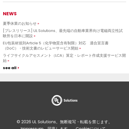
NEWS
夏季休業のお知らせ
[プレスリリース] UL Solutions、最先端の自動車業界向け電磁両立性試
験所を日本に開設
EU包装材規則Article 5（化学物質含有制限）対応 適合宣言書
（DoC）・技術文書のレビューサービス開始
ライフサイクルアセスメント（LCA）算定・レポート作成支援サービス開
始
see all
© 2026 UL Solutions。無断複写・転載を禁じます。
Impressum
同意します。
Cookieについて