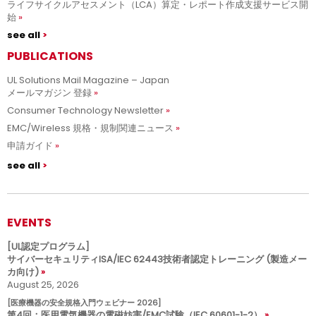
ライフサイクルアセスメント（LCA）算定・レポート作成支援サービス開
始
see all
PUBLICATIONS
UL Solutions Mail Magazine – Japan
メールマガジン 登録
Consumer Technology Newsletter
EMC/Wireless 規格・規制関連ニュース
申請ガイド
see all
EVENTS
[UL認定プログラム]
サイバーセキュリティISA/IEC 62443技術者認定トレーニング (製造メー
カ向け)
August 25, 2026
[医療機器の安全規格入門ウェビナー 2026]
第4回：医用電気機器の電磁妨害/EMC試験（IEC 60601-1-2）