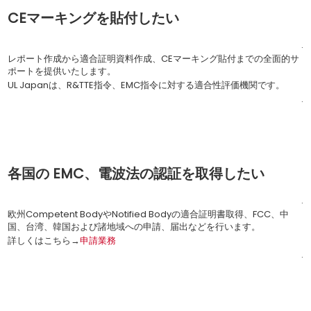
CEマーキングを貼付したい
.
レポート作成から適合証明資料作成、CEマーキング貼付までの全面的サ
ポートを提供いたします。
UL Japanは、R&TTE指令、EMC指令に対する適合性評価機関です。
.
.
各国の EMC、電波法の認証を取得したい
.
欧州Competent BodyやNotified Bodyの適合証明書取得、FCC、中
国、台湾、韓国および諸地域への申請、届出などを行います。
詳しくはこちら→
申請業務
.
.