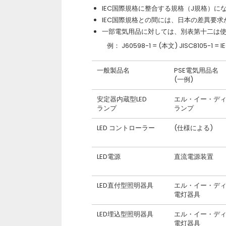
IEC国際規格に整合する規格（J規格）に
IEC国際規格との間には、日本の差異要
一部電気用品に対しては、別表第十二は
例： J60598-1 = (本文) JISC8105-1 
一般製品名
PSE電気用品名
(一例)
安定器内蔵型LED
エル・イー・デ
ランプ
ランプ
LED コントローラー
(仕様による)
LED電源
直流電源装置
LED直付型照明器具
エル・イー・デ
電灯器具
LED埋込型照明器具
エル・イー・デ
電灯器具