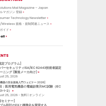
olutions Mail Magazine – Japan
ルマガジン 登録
sumer Technology Newsletter
C/Wireless 規格・規制関連ニュース
ガイド
all
ENTS
L認定プログラム]
バーセキュリティISA/IEC 62443技術者認定
ーニング (製造メーカ向け)
st 25, 2026
療機器の安全規格入門ウェビナー 2026]
回：医用電気機器の電磁妨害/EMC試験（IEC
01-1-2）
ust 25, 2026 - 無料 | オンライン
面セミナー]
ブル設計のDXと標準化を実現する