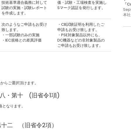
技術基準適合義務に対して
価・試験・工場検査を実施し
「C
試験の実施・試験レポート
Sマーク認証を発行します。
Sep
を作成します。
本社
次のようなご申請もお受け
・CB試験証明を利用したご
致します。
申請もお受け致します。
・一部試験のみの実施
・PSE対象製品以外にも、
・IEC規格との差異評価
DC機器などの非対象製品の
ご申請もお受け致します。
2)からご選択頂けます。
第八・第十 (旧省令1項)
格となります。
表第十二 （旧省令2項）