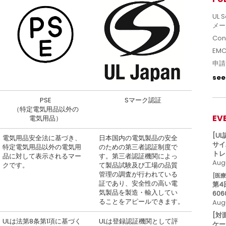
UL S
メー
Con
EM
申請
see 
PSE
Sマーク認証
（特定電気用品以外の
EV
電気用品）
[U
電気用品安全法に基づき、
日本国内の電気製品の安全
サイ
特定電気用品以外の電気用
のための第三者認証制度で
トレ
品に対して表示されるマー
す。第三者認証機関によっ
Augu
クです。
て製品試験及び工場の品質
管理の調査が行われている
[医
証であり、安全性の高い電
第4
気製品を製造・輸入してい
606
ることをアピールできます。
Aug
[対
ULは法第8条第1項に基づく
ULは登録認証機関として評
ケー