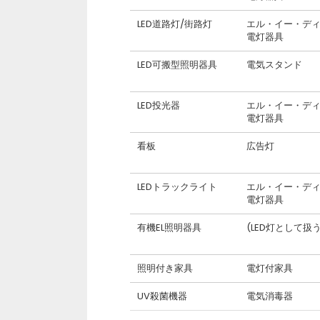
LED道路灯/街路灯
エル・イー・デ
電灯器具
LED可搬型照明器具
電気スタンド
LED投光器
エル・イー・デ
電灯器具
看板
広告灯
LEDトラックライト
エル・イー・デ
電灯器具
有機EL照明器具
(LED灯として扱う
照明付き家具
電灯付家具
UV殺菌機器
電気消毒器