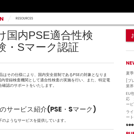
AN
RESOURCES
け国内PSE適合性検
験・Sマーク認証
NE
夏季
製品はその仕様により、国内安全規制であるPSEの対象となりま
して国内登録検査機関として適合性検査の実施を行い、また、特定電
[プ
合確認のサポートをいたします。
業界
EU
応 
ービ
サービス紹介(PSE・Sマーク)
ライ
ート
下のようなサービスを提供しています。
see 
PU